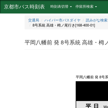
京都市バス時刻表
時刻表切替
停留所検索
交通局
ハイパー市バスダイヤ
読みがな検索
8号系統 高雄・栂ノ尾行き[168-400-01]
平岡八幡前 発 8号系統 高雄・栂ノ尾行
平岡八幡前 発 8号系統
平日
平日
We