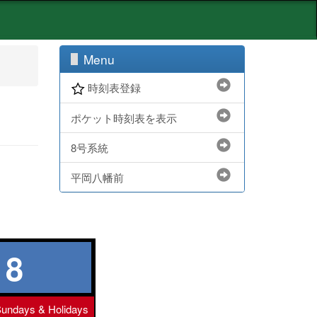
Menu
時刻表登録
ポケット時刻表を表示
8号系統
平岡八幡前
8
undays & Holidays