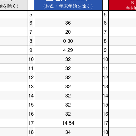
お
始を除く）
（お盆・年末年始を除く）
年末年
5
5
土
休
6
36
6
曜
土
日
休
日
曜
5
日
7
20
7
土
休
5
日
時
6
曜
日
時
6
台
時
8
0 30
8
土
休
日
7
台
時
台
曜
日
7
時
台
9
4 29
9
土
休
日
8
時
台
曜
日
8
時
台
10
32
10
土
休
日
9
時
台
曜
日
9
時
台
11
32
11
土
休
日
10
時
台
曜
日
10
時
台
12
32
12
土
休
日
11
時
台
曜
日
11
時
台
13
32
13
土
休
日
12
時
台
曜
日
12
時
台
14
32
14
土
休
日
13
時
台
曜
日
13
時
台
15
32
15
土
休
日
14
時
台
曜
日
14
時
台
16
32
16
土
休
日
15
時
台
曜
日
15
時
台
17
14 54
17
土
休
日
16
時
台
曜
日
16
時
台
18
34
18
土
休
日
17
時
台