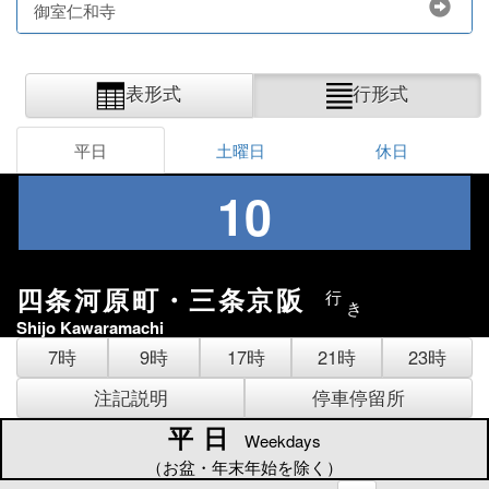
御室仁和寺
表形式
行形式
平日
土曜日
休日
10
四条河原町・三条京阪
行
き
Shijo Kawaramachi
7時
9時
17時
21時
23時
注記説明
停車停留所
平日
平日
Weekdays
（お盆・年末年始を除く）