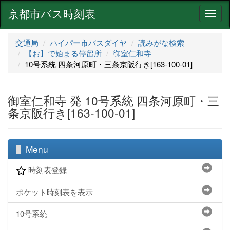
京都市バス時刻表
ナ
ビ
ゲ
交通局
ハイパー市バスダイヤ
読みがな検索
ー
【お】で始まる停留所
御室仁和寺
シ
10号系統 四条河原町・三条京阪行き[163-100-01]
ョ
ン
御室仁和寺 発 10号系統 四条河原町・三
条京阪行き[163-100-01]
Menu
時刻表登録
ポケット時刻表を表示
10号系統