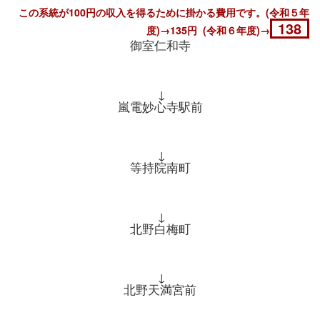
この系統が100円の収入を得るために掛かる費用です。(令和５年
138
度)→135円 (令和６年度)→
御室仁和寺
↓
嵐電妙心寺駅前
↓
等持院南町
↓
北野白梅町
↓
北野天満宮前