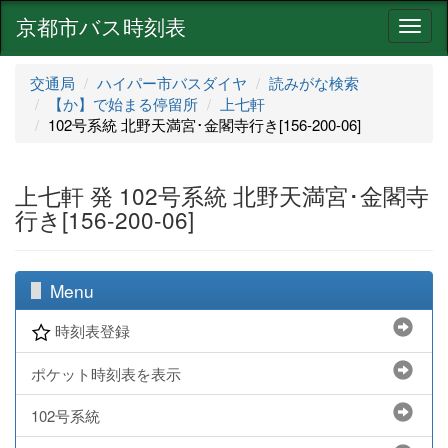
京都市バス時刻表
ナ
ビ
ゲ
交通局
ハイパー市バスダイヤ
読みがな検索
ー
【か】で始まる停留所
上七軒
シ
102号系統 北野天満宮･金閣寺行き[156-200-06]
ョ
ン
上七軒 発 102号系統 北野天満宮･金閣寺
行き[156-200-06]
Menu
時刻表登録
ポケット時刻表を表示
102号系統