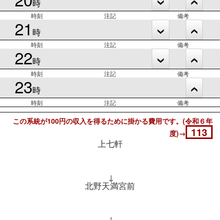
時
時刻
注記
備考
21
時
時刻
注記
備考
22
時
時刻
注記
備考
23
時
時刻
注記
備考
この系統が100円の収入を得るために掛かる費用です。(令和６年
113
度)→
上七軒
↓
北野天満宮前
↓