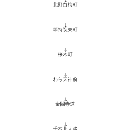
北野白梅町
↓
等持院東町
↓
桜木町
↓
わら天神前
↓
金閣寺道
↓
千本北大路