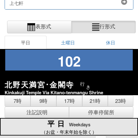
上七軒
表形式
行形式
平日
土曜日
休日
102
北野天満宮･金閣寺
行
き
Kinkakuji Temple Via Kitano-tenmangu Shrine
7時
9時
17時
21時
23時
注記説明
停車停留所
平日
平日
Weekdays
（お盆・年末年始を除く）