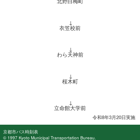
北野白梅町
↓
衣笠校前
↓
わら天神前
↓
桜木町
↓
立命館大学前
令和8年3月20日実施
京都市バス時刻表
© 1997 Kyoto Municipal Transportation Bureau.