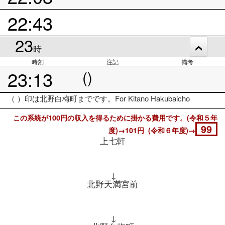
22:43
23
時
時刻
注記
備考
23:13
()
（ ）印は北野白梅町までです。For Kitano Hakubaicho
この系統が100円の収入を得るために掛かる費用です。(令和５年
99
度)→101円 (令和６年度)→
上七軒
↓
北野天満宮前
↓