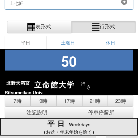
上七軒
表形式
行形式
平日
土曜日
休日
50
立命館大学
北野天満宮
行
き
Ritsumeikan Univ.
7時
9時
17時
21時
23時
注記説明
停車停留所
平日
平日
Weekdays
（お盆・年末年始を除く）