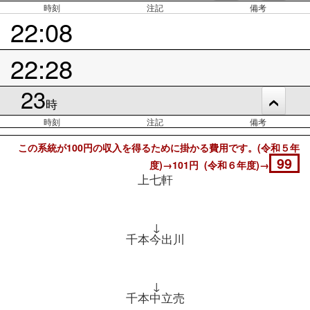
時刻
注記
備考
22:08
22:28
23
時
時刻
注記
備考
この系統が100円の収入を得るために掛かる費用です。(令和５年
99
度)→101円 (令和６年度)→
上七軒
↓
千本今出川
↓
千本中立売