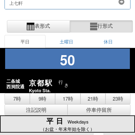
上七軒
表形式
行形式
平日
土曜日
休日
50
京都駅
二条城
行
き
西洞院通
Kyoto Sta.
7時
9時
17時
21時
23時
注記説明
停車停留所
平日
平日
Weekdays
（お盆・年末年始を除く）