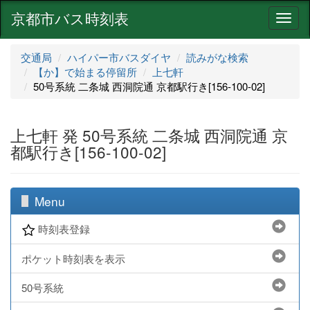
京都市バス時刻表
ナ
ビ
ゲ
交通局
ハイパー市バスダイヤ
読みがな検索
ー
【か】で始まる停留所
上七軒
シ
50号系統 二条城 西洞院通 京都駅行き[156-100-02]
ョ
ン
上七軒 発 50号系統 二条城 西洞院通 京
都駅行き[156-100-02]
Menu
時刻表登録
ポケット時刻表を表示
50号系統