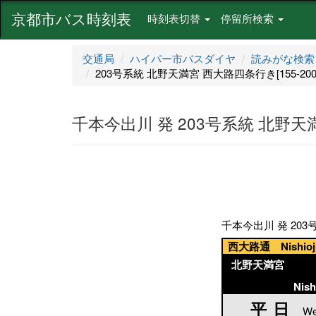
京都市バス時刻表
時刻表切替
停留所検索
交通局
ハイパー市バスダイヤ
読みがな検索
203号系統 北野天満宮 西大路四条行き[155-200-
千本今出川 発 203号系統 北野天満宮
千本今出川 発 203号
西大路通 Nishioji-
北野天満宮
Nish
平日
平日
We