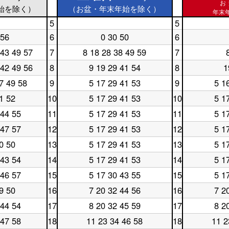
お
始を除く）
（お盆・年末年始を除く）
年末年
5
5
土
休
 56
6
0 30 50
6
曜
土
日
休
日
曜
5
日
 43 49 57
7
8 18 28 38 49 59
7
土
休
5
日
時
6
曜
日
時
6
台
時
 42 49 56
8
9 19 29 41 54
8
1
土
休
日
7
台
時
台
曜
日
7
時
台
7 49 58
9
5 17 29 41 53
9
5 1
土
休
日
8
時
台
曜
日
8
時
台
1 52
10
5 17 29 41 53
10
5 1
土
休
日
9
時
台
曜
日
9
時
台
 44 55
11
5 17 29 41 53
11
5 1
土
休
日
10
時
台
曜
日
10
時
台
 47 57
12
5 17 29 41 53
12
5 1
土
休
日
11
時
台
曜
日
11
時
台
0 50
13
5 17 29 41 53
13
5 1
土
休
日
12
時
台
曜
日
12
時
台
 43 54
14
5 17 29 41 53
14
5 1
土
休
日
13
時
台
曜
日
13
時
台
 46 57
15
5 17 30 43 55
15
5 1
土
休
日
14
時
台
曜
日
14
時
台
9 50
16
7 20 32 44 56
16
7 2
土
休
日
15
時
台
曜
日
15
時
台
 44 54
17
8 20 32 45 59
17
8 2
土
休
日
16
時
台
曜
日
16
時
台
 47 58
18
11 23 34 46 58
18
11 2
土
休
日
17
時
台