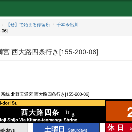
【せ】で始まる停留所
千本今出川
06]
 西大路四条行き[155-200-06]
系統 北野天満宮 西大路四条行き[155-200-06]
dori St.
西大路四条
行
き
ioji Shijo Via Kitano-tenmangu Shrine
休日
土曜日
S
土曜日
ekdays
Saturdays
休日