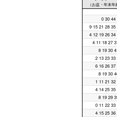
（お盆・年末年
平
0 30 44
日
平
5
日
9 15 21 28 35
平
時
6
日
台
時
4 12 19 26 34
平
7
台
日
時
4 11 18 27 3
平
8
台
日
時
8 19 30 4
平
9
台
日
時
2 13 23 33
平
10
台
日
時
6 16 26 37
平
11
台
日
時
8 19 30 4
平
12
台
日
時
1 11 21 32
平
13
台
日
時
4 14 25 35
平
14
台
日
時
8 19 29 3
平
15
台
日
時
0 11 22 33
平
16
台
日
時
4 15 25 36
平
17
台