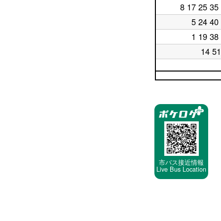
日
時
8 17 25 35
平
18
台
日
時
5 24 40
平
19
台
日
時
1 19 38
平
20
台
日
時
14 51
平
21
台
日
時
22
台
平
時
日
台
23
停
時
車
台
停
留
所
市バス接近情報
Live Bus Location