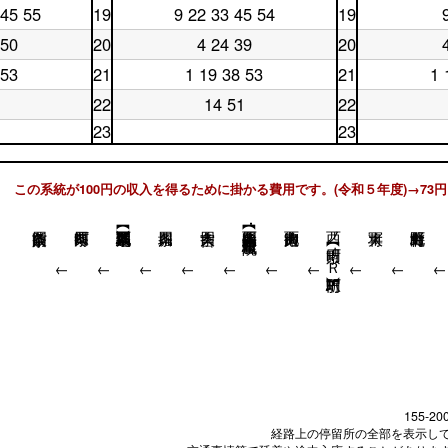
曜
日
17
時
台
 45 55
19
9 22 33 45 54
19
土
休
日
18
時
台
曜
日
18
時
台
 50
20
4 24 39
20
土
休
日
19
時
台
曜
日
19
時
台
 53
21
1 19 38 53
21
1 
土
休
日
20
時
台
曜
日
20
時
台
22
14 51
22
土
休
日
21
時
台
曜
日
21
時
23
23
台
日
22
時
台
土
休
22
時
台
曜
日
時
台
日
23
この系統が100円の収入を得るために掛かる費用です。(令和５年度)→73円
台
23
時
時
台
台
西大路四条【阪急･嵐電西院駅】
西ノ京円町【ＪＲ円町駅】
↓
↓
↓
↓
↓
↓
↓
↓
↓
155-20
経路上の停留所の全部を表示し