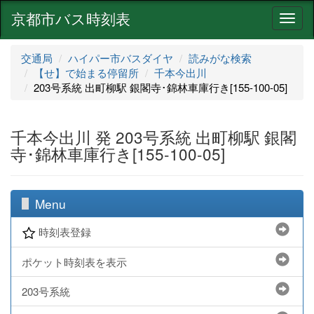
京都市バス時刻表
ナ
ビ
ゲ
交通局
ハイパー市バスダイヤ
読みがな検索
ー
【せ】で始まる停留所
千本今出川
シ
203号系統 出町柳駅 銀閣寺･錦林車庫行き[155-100-05]
ョ
ン
千本今出川 発 203号系統 出町柳駅 銀閣
寺･錦林車庫行き[155-100-05]
Menu
時刻表登録
ポケット時刻表を表示
203号系統