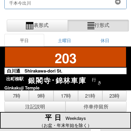
千本今出川
表形式
行形式
平日
土曜日
休日
203
白川通 Shirakawa-dori St.
銀閣寺･錦林車庫
出町柳駅
行
き
Ginkakuji Temple
7時
9時
17時
21時
23時
注記説明
停車停留所
平日
平日
Weekdays
（お盆・年末年始を除く）