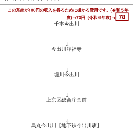
この系統が100円の収入を得るために掛かる費用です。(令和５年
78
度)→73円 (令和６年度)→
千本今出川
↓
今出川浄福寺
↓
堀川今出川
↓
上京区総合庁舎前
↓
烏丸今出川【地下鉄今出川駅】