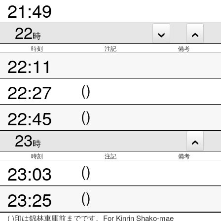
21:49
22
時
時刻
注記
備考
22:11
22:27
()
22:45
()
23
時
時刻
注記
備考
23:03
()
23:25
()
( )印は錦林車庫前までです。For Kinrin Shako-mae