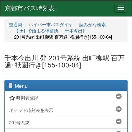
京都市バス時刻表
ナ
ビ
ゲ
交通局
ハイパー市バスダイヤ
読みがな検索
ー
【せ】で始まる停留所
千本今出川
シ
201号系統 出町柳駅 百万遍･祇園行き[155-100-04]
ョ
ン
千本今出川 発 201号系統 出町柳駅 百万
遍･祇園行き[155-100-04]
Menu
時刻表登録
ポケット時刻表を表示
201号系統