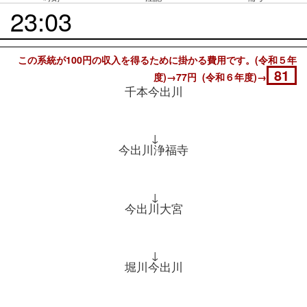
23:03
この系統が100円の収入を得るために掛かる費用です。(令和５年
81
度)→77円 (令和６年度)→
千本今出川
↓
今出川浄福寺
↓
今出川大宮
↓
堀川今出川