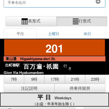
千本今出川
表形式
行形式
平日
土曜日
休日
201
東山通 Higashiyama-dori St.
百万遍･祇園
出町柳駅
行
き
Gion Via Hyakumanben
7時
9時
17時
21時
23時
注記説明
停車停留所
平日
平日
Weekdays
（お盆・年末年始を除く）