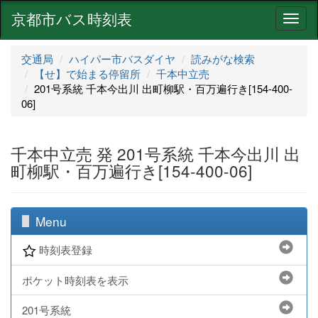
京都市バス時刻表
ナ
ビ
ゲ
交通局
ハイパー市バスダイヤ
読みがな検索
ー
【せ】で始まる停留所
千本中立売
シ
201号系統 千本今出川 出町柳駅・百万遍行き[154-400-
ョ
06]
ン
千本中立売 発 201号系統 千本今出川 出
町柳駅・百万遍行き[154-400-06]
Menu
時刻表登録
ポケット時刻表を表示
201号系統