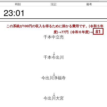
時刻
注記
備考
23:01
この系統が100円の収入を得るために掛かる費用です。(令和５年
81
度)→77円 (令和６年度)→
千本中立売
↓
千本今出川
↓
今出川浄福寺
↓
今出川大宮