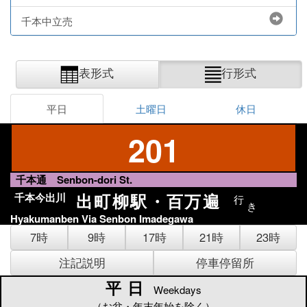
千本中立売
表形式
行形式
平日
土曜日
休日
201
千本通 Senbon-dori St.
出町柳駅・百万遍
千本今出川
行
き
Hyakumanben Via Senbon Imadegawa
7時
9時
17時
21時
23時
注記説明
停車停留所
平日
平日
Weekdays
（お盆・年末年始を除く）