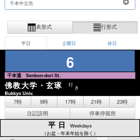
千本中立売
表形式
行形式
平日
土曜日
休日
6
千本通 Senbon-dori St.
佛教大学・玄琢
行
き
Bukkyo Univ.
7時
9時
17時
21時
23時
注記説明
停車停留所
平日
平日
Weekdays
（お盆・年末年始を除く）