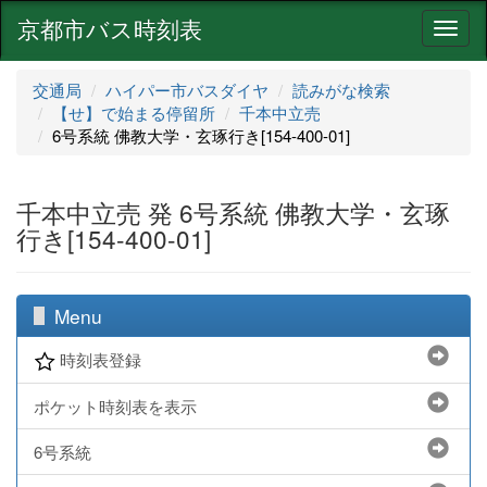
京都市バス時刻表
ナ
ビ
ゲ
交通局
ハイパー市バスダイヤ
読みがな検索
ー
【せ】で始まる停留所
千本中立売
シ
6号系統 佛教大学・玄琢行き[154-400-01]
ョ
ン
千本中立売 発 6号系統 佛教大学・玄琢
行き[154-400-01]
Menu
時刻表登録
ポケット時刻表を表示
6号系統