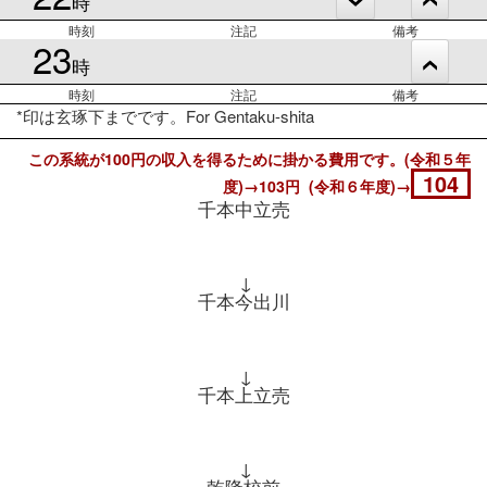
時
時刻
注記
備考
23
時
時刻
注記
備考
*印は玄琢下までです。For Gentaku-shita
この系統が100円の収入を得るために掛かる費用です。(令和５年
104
度)→103円 (令和６年度)→
千本中立売
↓
千本今出川
↓
千本上立売
↓