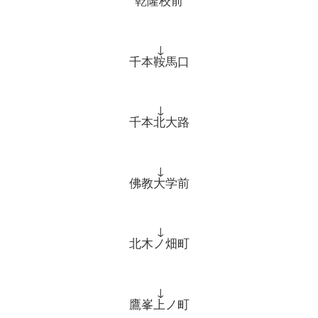
乾隆校前
↓
千本鞍馬口
↓
千本北大路
↓
佛教大学前
↓
北木ノ畑町
↓
鷹峯上ノ町