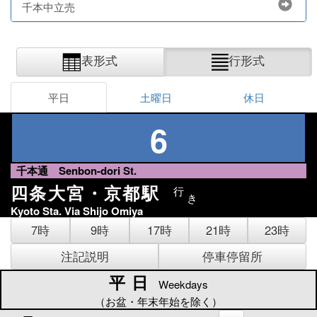
千本中立売
表形式
行形式
平日
土曜日
休日
6
千本通 Senbon-dori St.
四条大宮・京都駅
行
き
Kyoto Sta. Via Shijo Omiya
7時
9時
17時
21時
23時
注記説明
停車停留所
平日
平日
Weekdays
（お盆・年末年始を除く）