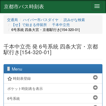
京都市バス時刻表
ナ
ビ
ゲ
交通局
ハイパー市バスダイヤ
読みがな検索
ー
【せ】で始まる停留所
千本中立売
シ
6号系統 四条大宮・京都駅行き[154-320-01]
ョ
ン
千本中立売 発 6号系統 四条大宮・京都
駅行き[154-320-01]
Menu
時刻表登録
ポケット時刻表を表示
6号系統