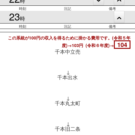
時
時刻
注記
備考
23
時
時刻
注記
備考
この系統が100円の収入を得るために掛かる費用です。(令和５年
104
度)→103円 (令和６年度)→
千本中立売
↓
千本出水
↓
千本丸太町
↓
千本旧二条