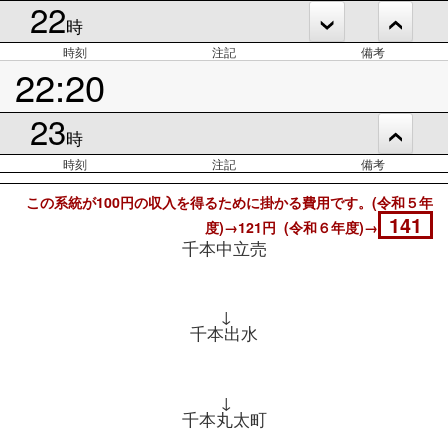
22
時
時刻
注記
備考
22:20
23
時
時刻
注記
備考
この系統が100円の収入を得るために掛かる費用です。(令和５年
141
度)→121円 (令和６年度)→
千本中立売
↓
千本出水
↓
千本丸太町