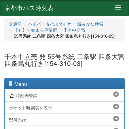
京都市バス時刻表
ナ
ビ
ゲ
交通局
ハイパー市バスダイヤ
読みがな検索
ー
【せ】で始まる停留所
千本中立売
シ
55号系統 二条駅 四条大宮 四条烏丸行き[154-310-03]
ョ
ン
千本中立売 発 55号系統 二条駅 四条大宮
四条烏丸行き[154-310-03]
Menu
時刻表登録
ポケット時刻表を表示
55号系統