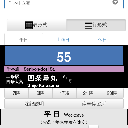
千本中立売
表形式
行形式
平日
土曜日
休日
55
千本通 Senbon-dori St.
四条烏丸
二条駅
行
き
四条大宮
Shijo Karasuma
7時
9時
17時
21時
23時
注記説明
停車停留所
平日
平日
Weekdays
（お盆・年末年始を除く）