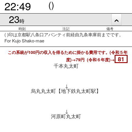
22:49
()
23
時
時刻
注記
備考
( )印は京都駅八条口アバンティ前経由九条車庫前までです。
For Kujo Shako-mae
この系統が100円の収入を得るために掛かる費用です。(令和５年
81
度)→79円 (令和６年度)→
千本丸太町
↓
烏丸丸太町【地下鉄丸太町駅】
↓
河原町丸太町