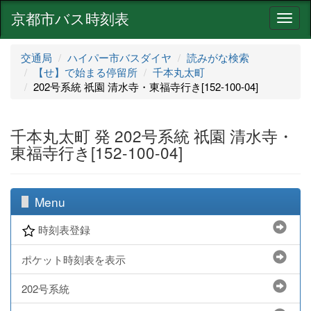
京都市バス時刻表
ナ
ビ
ゲ
交通局
ハイパー市バスダイヤ
読みがな検索
ー
【せ】で始まる停留所
千本丸太町
シ
202号系統 祇園 清水寺・東福寺行き[152-100-04]
ョ
ン
千本丸太町 発 202号系統 祇園 清水寺・
東福寺行き[152-100-04]
Menu
時刻表登録
ポケット時刻表を表示
202号系統