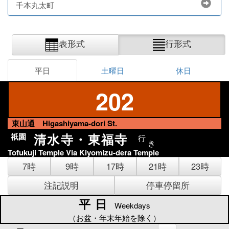
千本丸太町
表形式
行形式
平日
土曜日
休日
202
東山通 Higashiyama-dori St.
清水寺・東福寺
祇園
行
き
Tofukuji Temple Via Kiyomizu-dera Temple
7時
9時
17時
21時
23時
注記説明
停車停留所
平日
平日
Weekdays
（お盆・年末年始を除く）