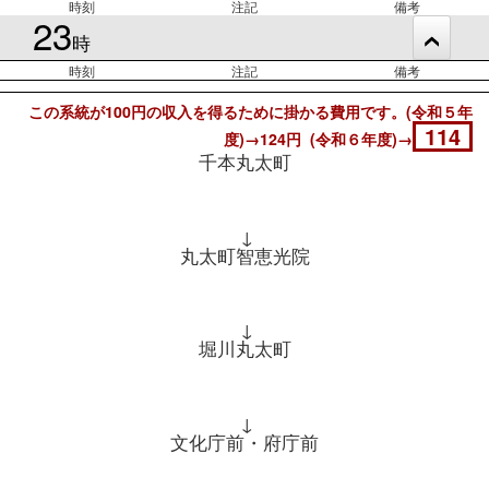
時刻
注記
備考
23
時
時刻
注記
備考
この系統が100円の収入を得るために掛かる費用です。(令和５年
114
度)→124円 (令和６年度)→
千本丸太町
↓
丸太町智恵光院
↓
堀川丸太町
↓
文化庁前・府庁前