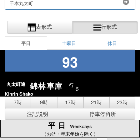
千本丸太町
表形式
行形式
平日
土曜日
休日
93
錦林車庫
丸太町通
行
き
Kinrin Shako
7時
9時
17時
21時
23時
注記説明
停車停留所
平日
平日
Weekdays
（お盆・年末年始を除く）