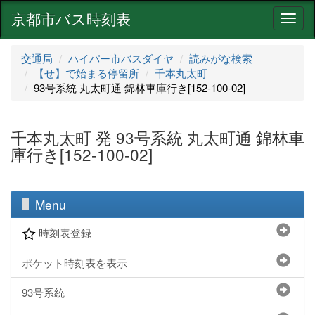
京都市バス時刻表
ナ
ビ
ゲ
交通局
ハイパー市バスダイヤ
読みがな検索
ー
【せ】で始まる停留所
千本丸太町
シ
93号系統 丸太町通 錦林車庫行き[152-100-02]
ョ
ン
千本丸太町 発 93号系統 丸太町通 錦林車
庫行き[152-100-02]
Menu
時刻表登録
ポケット時刻表を表示
93号系統