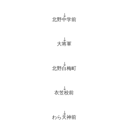
↓
北野中学前
↓
大将軍
↓
北野白梅町
↓
衣笠校前
↓
わら天神前