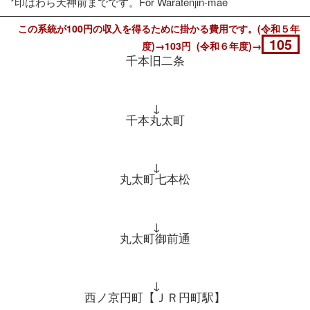
*印はわら天神前までです。For Waratenjin-mae
この系統が100円の収入を得るために掛かる費用です。(令和５年
105
度)→103円 (令和６年度)→
千本旧二条
↓
千本丸太町
↓
丸太町七本松
↓
丸太町御前通
↓
西ノ京円町【ＪＲ円町駅】