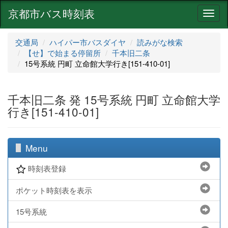
京都市バス時刻表
ナ
ビ
ゲ
交通局
ハイパー市バスダイヤ
読みがな検索
ー
【せ】で始まる停留所
千本旧二条
シ
15号系統 円町 立命館大学行き[151-410-01]
ョ
ン
千本旧二条 発 15号系統 円町 立命館大学
行き[151-410-01]
Menu
時刻表登録
ポケット時刻表を表示
15号系統