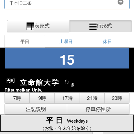
千本旧二条
表形式
行形式
平日
土曜日
休日
15
立命館大学
円町
行
き
Ritsumeikan Univ.
7時
9時
17時
21時
23時
注記説明
停車停留所
平日
平日
Weekdays
（お盆・年末年始を除く）