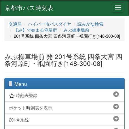
京都市バス時刻表
ナ
ビ
ゲ
交通局
ハイパー市バスダイヤ
読みがな検索
ー
【み】で始まる停留所
みぶ操車場前
シ
201号系統 四条大宮 四条河原町・祇園行き[148-300-08]
ョ
ン
みぶ操車場前 発 201号系統 四条大宮 四
条河原町・祇園行き[148-300-08]
Menu
時刻表登録
ポケット時刻表を表示
201号系統