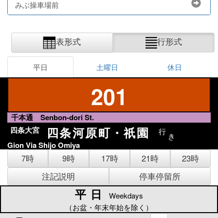
みぶ操車場前
表形式
行形式
平日
土曜日
休日
201
千本通 Senbon-dori St.
四条河原町・祇園
四条大宮
行
き
Gion Via Shijo Omiya
7時
9時
17時
21時
23時
注記説明
停車停留所
平日
平日
Weekdays
（お盆・年末年始を除く）