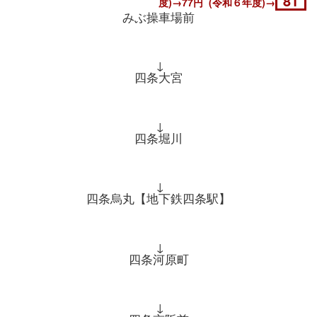
81
度)→77円 (令和６年度)→
みぶ操車場前
↓
四条大宮
↓
四条堀川
↓
四条烏丸【地下鉄四条駅】
↓
四条河原町
↓