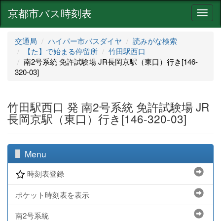
京都市バス時刻表
ナ
ビ
ゲ
交通局
ハイパー市バスダイヤ
読みがな検索
ー
【た】で始まる停留所
竹田駅西口
シ
南2号系統 免許試験場 JR長岡京駅（東口）行き[146-
ョ
320-03]
ン
竹田駅西口 発 南2号系統 免許試験場 JR
長岡京駅（東口）行き[146-320-03]
Menu
時刻表登録
ポケット時刻表を表示
南2号系統