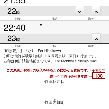
22
時
時刻
注記
備考
22:40
*
23
時
時刻
注記
備考
*印は菱川までです。For Hishikawa
( )印は免許試験場前経由ＪＲ長岡京駅（東口）行きです。
△印は免許試験場前までです。For Menkyo Shikenjo-mae
この系統が100円の収入を得るために掛かる費用です。(令和５年
138
度)→144円 (令和６年度)→
竹田駅西口
↓
竹田内畑町