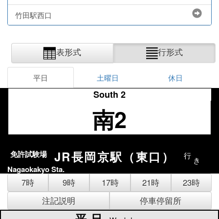
竹田駅西口
表形式
行形式
平日
土曜日
休日
South 2
南2
JR長岡京駅（東口）
免許試験場
行
き
Nagaokakyo Sta.
7時
9時
17時
21時
23時
注記説明
停車停留所
平日
平日