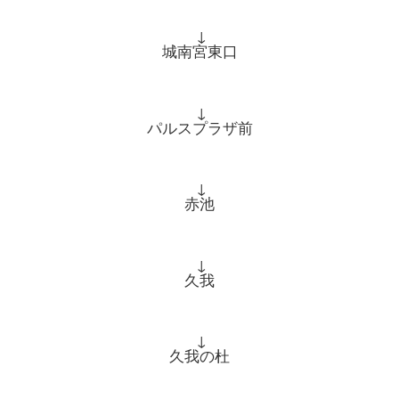
↓
城南宮東口
↓
パルスプラザ前
↓
赤池
↓
久我
↓
久我の杜