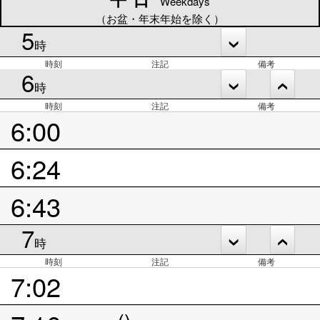
Weekdays
（お盆・年末年始を除く）
5
時
時刻
注記
備考
6
時
時刻
注記
備考
6:00
6:24
6:43
7
時
時刻
注記
備考
7:02