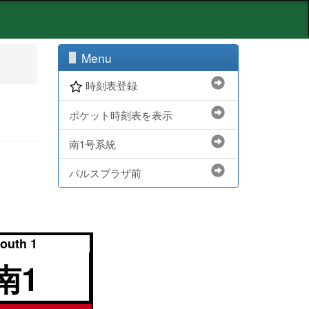
Menu
時刻表登録
ポケット時刻表を表示
南1号系統
パルスプラザ前
outh 1
南1