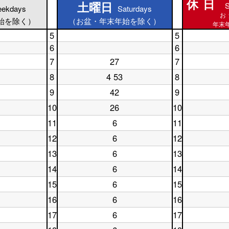
休日
土曜日
S
土曜日
ekdays
Saturdays
休日
お
始を除く）
（お盆・年末年始を除く）
年末年
5
5
土
休
6
6
曜
日
土
休
7
日
27
7
5
曜
土
日
休
5
時
日
曜
6
日
8
4 53
8
時
台
土
休
6
日
時
7
台
曜
日
時
7
台
時
9
42
9
土
日
8
台
時
台
休
曜
8
時
台
10
26
10
日
土
休
日
時
台
9
曜
日
9
台
11
6
11
時
土
休
日
10
時
台
曜
日
10
時
台
12
6
12
土
休
日
11
時
台
曜
日
11
時
台
13
6
13
土
休
日
12
時
台
曜
日
12
時
台
14
6
14
土
休
日
13
時
台
曜
日
13
時
台
15
6
15
土
休
日
14
時
台
曜
日
14
時
台
16
6
16
土
休
日
15
時
台
曜
日
15
時
台
17
6
17
土
休
日
16
時
台
曜
日
16
時
台