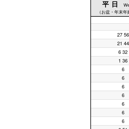
平日
平日
We
（お盆・年末年
平
日
平
5
27 56
日
平
時
6
日
21 44
台
平
時
7
日
台
時
6 32
平
8
台
日
時
1 36
平
9
台
日
時
6
平
10
台
日
時
6
平
11
台
日
時
6
平
12
台
日
時
6
平
13
台
日
時
6
平
14
台
日
時
6
平
15
台
日
時
6
平
16
台
日
時