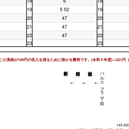
18
6
18
土
休
日
17
時
台
曜
日
17
時
台
19
5 52
19
土
休
日
18
時
台
曜
日
18
時
台
20
47
20
土
休
日
19
時
台
曜
日
19
時
台
21
47
21
土
休
日
20
時
台
曜
日
20
時
台
22
47
22
土
休
日
21
時
台
曜
日
21
時
23
23
台
日
22
時
台
土
休
22
時
台
曜
日
時
台
日
23
この系統が100円の収入を得るために掛かる費用です。(令和５年度)→221円 
台
23
時
時
台
台
パルスプラザ前
↓
↓
↓
143-40