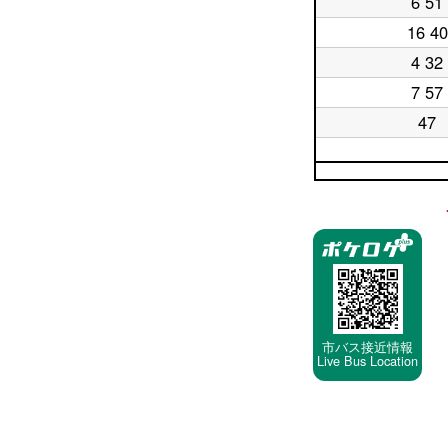
6 51
平
17
台
日
時
16 40
平
18
台
日
時
4 32
平
19
台
日
時
7 57
平
20
台
日
時
47
平
21
台
日
時
22
台
平
時
日
台
23
停
時
車
台
停
留
所
市バス接近情報
Live Bus Location