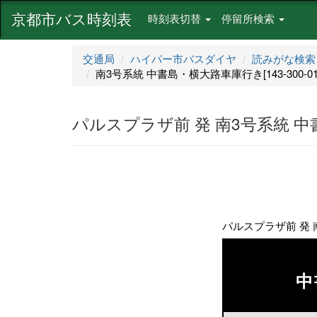
京都市バス時刻表
時刻表切替
停留所検索
交通局
ハイパー市バスダイヤ
読みがな検索
南3号系統 中書島・横大路車庫行き[143-300-01
パルスプラザ前 発 南3号系統 中書島
パルスプラザ前 発 南
中