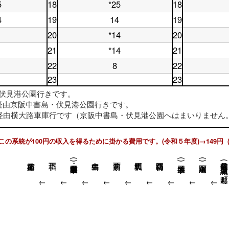
曜
日
16
時
台
5
18
*25
18
土
休
日
17
時
台
曜
日
17
時
台
4
19
14
19
土
休
日
18
時
台
曜
日
18
時
台
20
*14
20
土
休
日
19
時
台
曜
日
19
時
台
21
*14
21
土
休
日
20
時
台
曜
日
20
時
台
22
8
22
土
休
日
21
時
台
曜
日
21
時
23
23
台
日
22
時
台
土
休
・伏見港公園行きです。
22
時
台
曜
日
時
台
筋経由京阪中書島・伏見港公園行きです。
日
23
台
23
時
経由横大路車庫行です（京阪中書島・伏見港公園へはまいりません
時
台
台
この系統が100円の収入を得るために掛かる費用です。(令和５年度)→149円 
(京阪中書島・伏見港公園)
(国道大手筋)
(国道下鳥羽)
伏見警察署前 (下鳥羽城ノ
↓
↓
↓
↓
↓
↓
↓
↓
↓