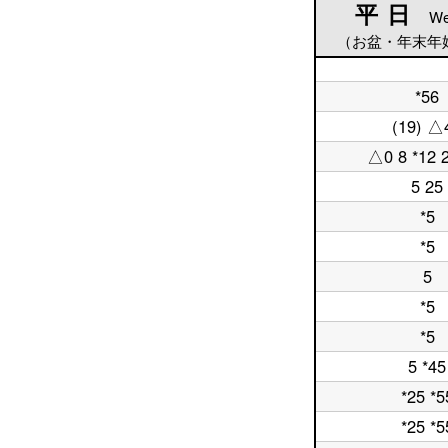
平日
平日
We
（お盆・年末年
平
*56
日
平
5
日
(19) △
平
時
6
日
台
時
△0 8 *12 2
平
7
台
日
時
5 25
平
8
台
日
時
*5
平
9
台
日
時
*5
平
10
台
日
時
5
平
11
台
日
時
*5
平
12
台
日
時
*5
平
13
台
日
時
5 *45
平
14
台
日
時
*25 *5
平
15
台
日
時
*25 *5
平
16
台