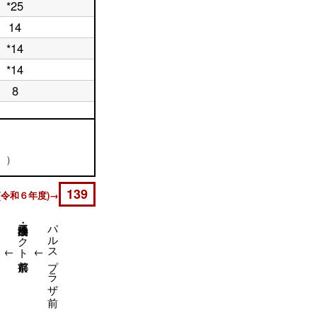
*25
14
*14
*14
8
。）
139
(令和６年度)→
越町)
油小路丹波橋・アクト京都前
パルスプラザ前
↓
↓