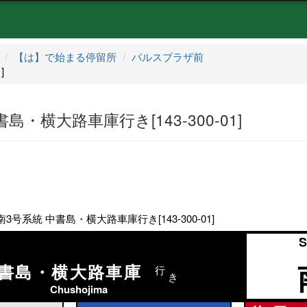
【は】で始まる停留所
パルスプラザ前
]
・横大路車庫行き[143-300-01]
3号系統 中書島・横大路車庫行き[143-300-01]
S
書島・横大路車庫
行
き
Chushojima