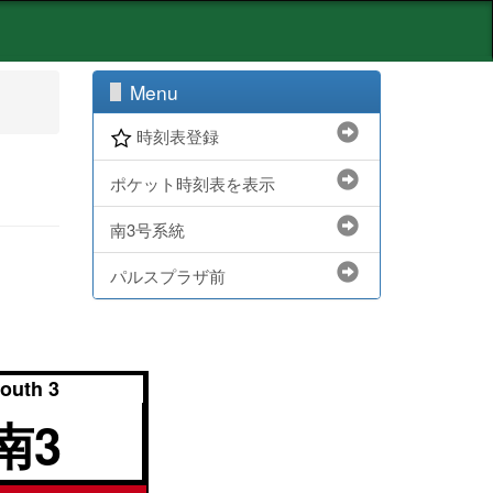
Menu
時刻表登録
ポケット時刻表を表示
南3号系統
パルスプラザ前
outh 3
南3