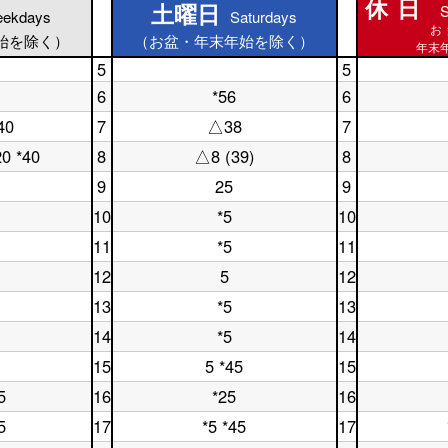
休日
土曜日
S
土曜日
ekdays
Saturdays
休日
お
始を除く）
（お盆・年末年始を除く）
年末年
5
5
土
休
6
*56
6
曜
土
日
休
日
曜
5
日
40
7
△38
7
土
休
5
日
時
6
曜
日
時
6
台
時
0 *40
8
△8 (39)
8
土
休
日
7
台
時
台
曜
日
7
時
台
9
25
9
土
休
日
8
時
台
曜
日
8
時
台
10
*5
10
土
休
日
9
時
台
曜
日
9
時
台
11
*5
11
土
休
日
10
時
台
曜
日
10
時
台
12
5
12
土
休
日
11
時
台
曜
日
11
時
台
13
*5
13
土
休
日
12
時
台
曜
日
12
時
台
14
*5
14
土
休
日
13
時
台
曜
日
13
時
台
15
5 *45
15
土
休
日
14
時
台
曜
日
14
時
台
5
16
*25
16
土
休
日
15
時
台
曜
日
15
時
台
5
17
*5 *45
17
土
休
日
16
時
台