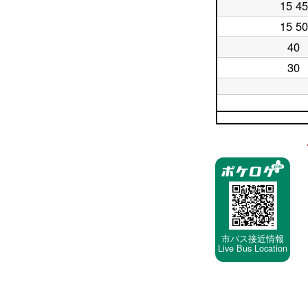
日
時
15 45
平
17
台
日
時
15 50
平
18
台
日
時
40
平
19
台
日
時
30
平
20
台
日
時
21
台
平
時
日
平
台
22
日
時
23
停
台
時
車
台
停
留
所
市バス接近情報
Live Bus Location