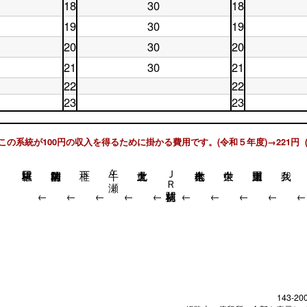
曜
日
16
時
台
18
30
18
土
休
日
17
時
台
曜
日
17
時
台
19
30
19
土
休
日
18
時
台
曜
日
18
時
台
20
30
20
土
休
日
19
時
台
曜
日
19
時
台
21
30
21
土
休
日
20
時
台
曜
日
20
時
22
22
台
日
21
時
台
土
休
23
23
21
時
台
曜
日
土
休
時
台
日
22
曜
日
台
22
時
日
23
時
台
この系統が100円の収入を得るために掛かる費用です。(令和５年度)→221円 
23
時
台
時
台
台
牛ヶ瀬
ＪＲ桂川駅前
↓
↓
↓
↓
↓
↓
↓
↓
↓
143-20