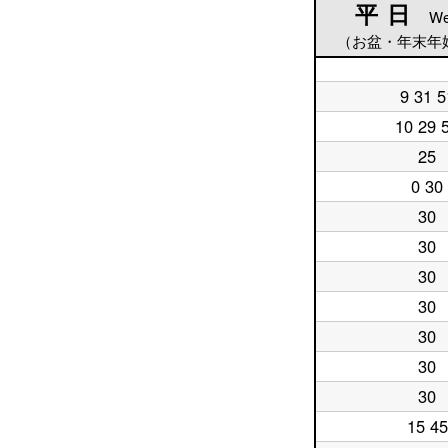
平日
平日
We
（お盆・年末年
平
9 31 5
日
平
5
日
10 29 
平
時
6
日
台
時
25
平
7
台
日
時
0 30
平
8
台
日
時
30
平
9
台
日
時
30
平
10
台
日
時
30
平
11
台
日
時
30
平
12
台
日
時
30
平
13
台
日
時
30
平
14
台
日
時
30
平
15
台
日
時
15 45
平
16
台