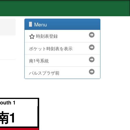
Menu
時刻表登録
ポケット時刻表を表示
南1号系統
パルスプラザ前
outh 1
南1