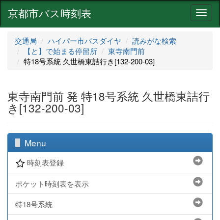
京都市バス時刻表
ナ
ビ
ゲ
交通局
ハイパー市バスダイヤ
読みがな検索
ー
【と】で始まる停留所
東寺南門前
シ
特18号系統 久世橋東詰行き[132-200-03]
ョ
ン
東寺南門前 発 特18号系統 久世橋東詰行
き[132-200-03]
Menu
時刻表登録
ポケット時刻表を表示
特18号系統