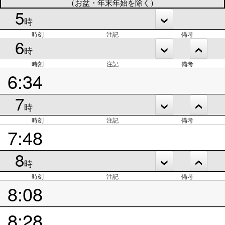
（お盆・年末年始を除く）
5
時
時刻
注記
備考
6
時
時刻
注記
備考
6:34
7
時
時刻
注記
備考
7:48
8
時
時刻
注記
備考
8:08
8:28