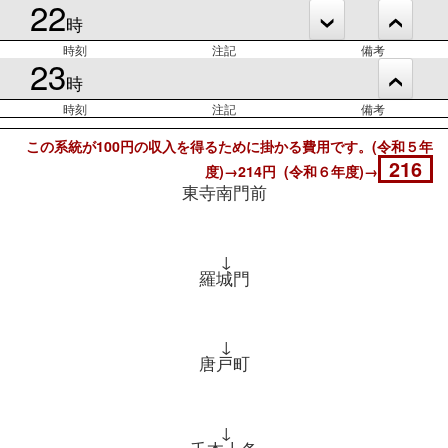
22
時
時刻
注記
備考
23
時
時刻
注記
備考
この系統が100円の収入を得るために掛かる費用です。(令和５年
216
度)→214円 (令和６年度)→
東寺南門前
↓
羅城門
↓
唐戸町
↓