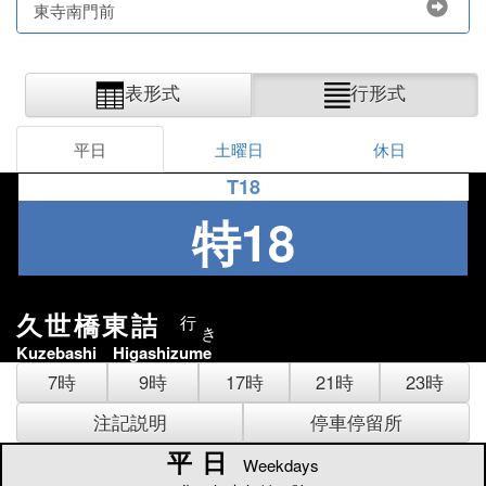
東寺南門前
表形式
行形式
平日
土曜日
休日
T18
特18
久世橋東詰
行
き
Kuzebashi Higashizume
7時
9時
17時
21時
23時
注記説明
停車停留所
平日
平日
Weekdays