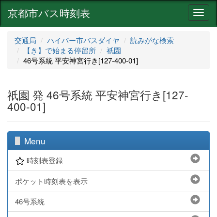
京都市バス時刻表
ナ
ビ
ゲ
交通局
ハイパー市バスダイヤ
読みがな検索
ー
【き】で始まる停留所
祇園
シ
46号系統 平安神宮行き[127-400-01]
ョ
ン
祇園 発 46号系統 平安神宮行き[127-
400-01]
Menu
時刻表登録
ポケット時刻表を表示
46号系統