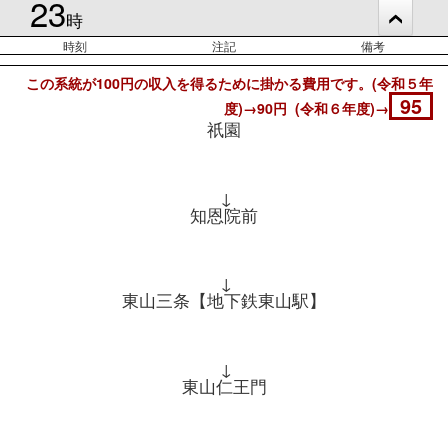
23
時
時刻
注記
備考
この系統が100円の収入を得るために掛かる費用です。(令和５年
95
度)→90円 (令和６年度)→
祇園
↓
知恩院前
↓
東山三条【地下鉄東山駅】
↓
東山仁王門