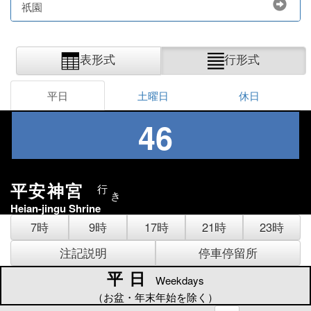
祇園
表形式
行形式
平日
土曜日
休日
46
平安神宮
行
き
Heian-jingu Shrine
7時
9時
17時
21時
23時
注記説明
停車停留所
平日
平日
Weekdays
（お盆・年末年始を除く）