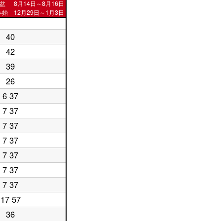
盆
8月14日～8月16日
始 12月29日～1月3日
40
42
39
26
6 37
7 37
7 37
7 37
7 37
7 37
7 37
17 57
36