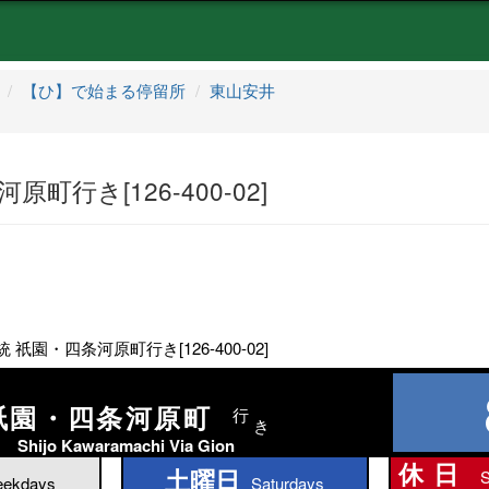
【ひ】で始まる停留所
東山安井
町行き[126-400-02]
 祇園・四条河原町行き[126-400-02]
祇園・四条河原町
行
き
Shijo Kawaramachi Via Gion
休日
土曜日
S
土曜日
ekdays
Saturdays
休日