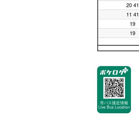
日
時
20 41
平
18
台
日
時
11 41
平
19
台
日
時
19
平
20
台
日
時
19
平
21
台
日
時
22
台
平
時
日
台
23
停
時
車
台
停
留
所
市バス接近情報
Live Bus Location