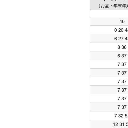
（お盆・年末年
平
40
日
平
5
日
0 20 4
平
時
6
日
台
時
6 27 4
平
7
台
日
時
8 36
平
8
台
日
時
6 37
平
9
台
日
時
7 37
平
10
台
日
時
7 37
平
11
台
日
時
7 37
平
12
台
日
時
7 37
平
13
台
日
時
7 37
平
14
台
日
時
7 37
平
15
台
日
時
7 32 5
平
16
台
日
時
12 31 
平
17
台