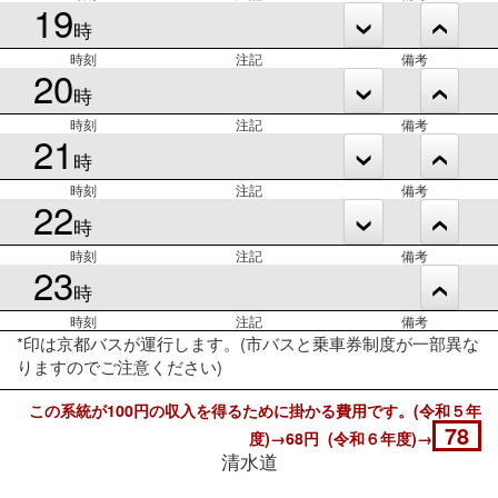
19
時
時刻
注記
備考
20
時
時刻
注記
備考
21
時
時刻
注記
備考
22
時
時刻
注記
備考
23
時
時刻
注記
備考
*印は京都バスが運行します。(市バスと乗車券制度が一部異な
りますのでご注意ください)
この系統が100円の収入を得るために掛かる費用です。(令和５年
78
度)→68円 (令和６年度)→
清水道