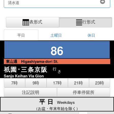
清水道
表形式
行形式
平日
土曜日
休日
86
東山通 Higashiyama-dori St.
祇園･三条京阪
行
き
Sanjo Keihan Via Gion
7時
9時
17時
21時
23時
注記説明
停車停留所
平日
平日
Weekdays
（お盆・年末年始を除く）