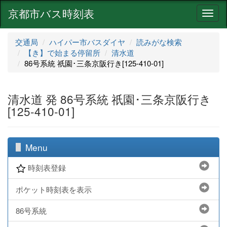
京都市バス時刻表
ナ
ビ
ゲ
交通局
ハイパー市バスダイヤ
読みがな検索
ー
【き】で始まる停留所
清水道
シ
86号系統 祇園･三条京阪行き[125-410-01]
ョ
ン
清水道 発 86号系統 祇園･三条京阪行き
[125-410-01]
Menu
時刻表登録
ポケット時刻表を表示
86号系統