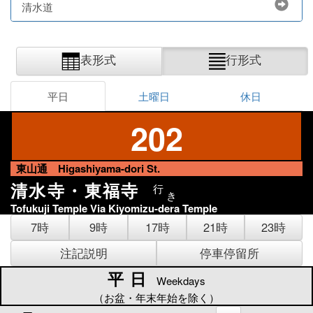
清水道
表形式
行形式
平日
土曜日
休日
202
東山通 Higashiyama-dori St.
清水寺・東福寺
行
き
Tofukuji Temple Via Kiyomizu-dera Temple
7時
9時
17時
21時
23時
注記説明
停車停留所
平日
平日
Weekdays
（お盆・年末年始を除く）