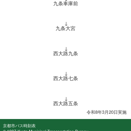
九条車庫前
↓
九条大宮
↓
西大路九条
↓
西大路七条
↓
西大路五条
令和8年3月20日実施
京都市バス時刻表