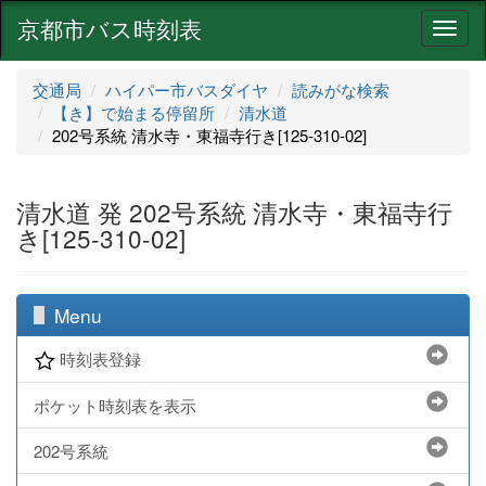
京都市バス時刻表
ナ
ビ
ゲ
交通局
ハイパー市バスダイヤ
読みがな検索
ー
【き】で始まる停留所
清水道
シ
202号系統 清水寺・東福寺行き[125-310-02]
ョ
ン
清水道 発 202号系統 清水寺・東福寺行
き[125-310-02]
Menu
時刻表登録
ポケット時刻表を表示
202号系統