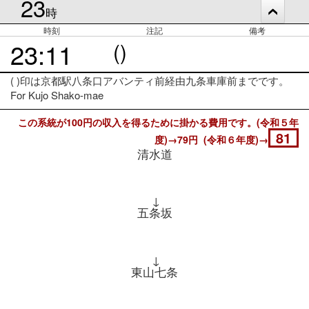
23
時
時刻
注記
備考
23:11
()
( )印は京都駅八条口アバンティ前経由九条車庫前までです。
For Kujo Shako-mae
この系統が100円の収入を得るために掛かる費用です。(令和５年
81
度)→79円 (令和６年度)→
清水道
↓
五条坂
↓
東山七条