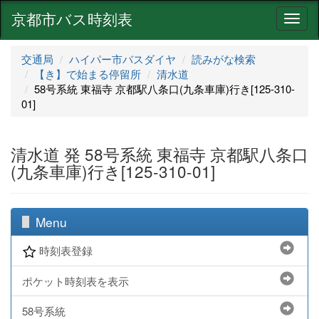
京都市バス時刻表
ナ
ビ
ゲ
交通局
ハイパー市バスダイヤ
読みがな検索
ー
【き】で始まる停留所
清水道
シ
58号系統 東福寺 京都駅八条口(九条車庫)行き[125-310-
ョ
01]
ン
清水道 発 58号系統 東福寺 京都駅八条口
(九条車庫)行き[125-310-01]
Menu
時刻表登録
ポケット時刻表を表示
58号系統