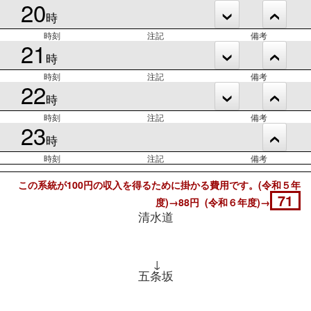
20
時
時刻
注記
備考
21
時
時刻
注記
備考
22
時
時刻
注記
備考
23
時
時刻
注記
備考
この系統が100円の収入を得るために掛かる費用です。(令和５年
71
度)→88円 (令和６年度)→
清水道
↓
五条坂