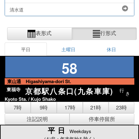
清水道
表形式
行形式
平日
土曜日
休日
58
東山通 Higashiyama-dori St.
京都駅八条口(九条車庫)
東福寺
行
き
Kyoto Sta. / Kujo Shako
7時
9時
17時
21時
23時
注記説明
停車停留所
平日
平日
Weekdays
（お盆・年末年始を除く）