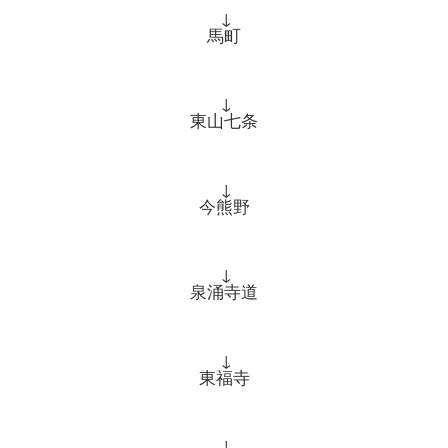
↓
馬町
↓
東山七条
↓
今熊野
↓
泉涌寺道
↓
東福寺
↓