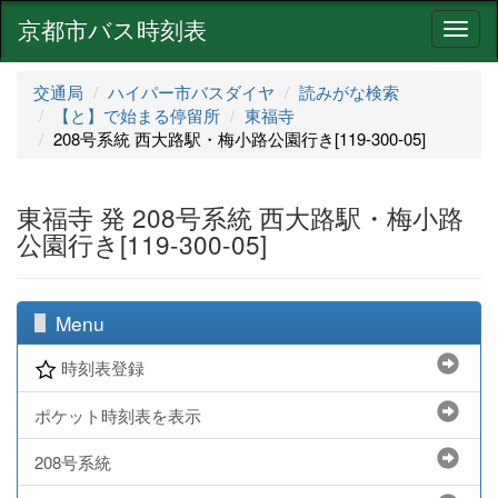
京都市バス時刻表
ナ
ビ
ゲ
交通局
ハイパー市バスダイヤ
読みがな検索
ー
【と】で始まる停留所
東福寺
シ
208号系統 西大路駅・梅小路公園行き[119-300-05]
ョ
ン
東福寺 発 208号系統 西大路駅・梅小路
公園行き[119-300-05]
Menu
時刻表登録
ポケット時刻表を表示
208号系統