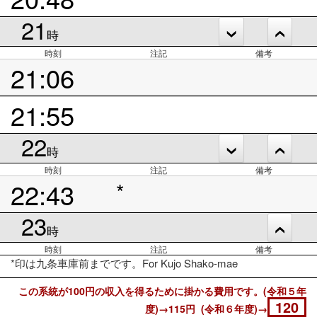
21
時
時刻
注記
備考
21:06
21:55
22
時
時刻
注記
備考
22:43
*
23
時
時刻
注記
備考
*印は九条車庫前までです。For Kujo Shako-mae
この系統が100円の収入を得るために掛かる費用です。(令和５年
120
度)→115円 (令和６年度)→