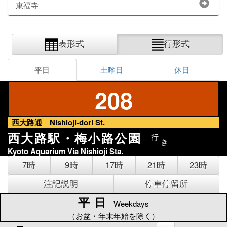
東福寺
表形式
行形式
平日
土曜日
休日
208
西大路通 Nishioji-dori St.
西大路駅・梅小路公園
行
き
Kyoto Aquarium Via Nishioji Sta.
7時
9時
17時
21時
23時
注記説明
停車停留所
平日
平日
Weekdays
（お盆・年末年始を除く）