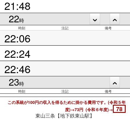
21:48
22
時
時刻
注記
備考
22:06
22:24
22:46
23
時
時刻
注記
備考
この系統が100円の収入を得るために掛かる費用です。(令和５年
78
度)→73円 (令和６年度)→
東山三条【地下鉄東山駅】