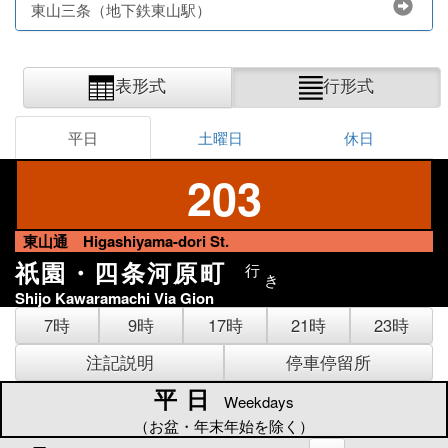
東山三条（地下鉄東山駅）
表形式
行形式
平日
土曜日
休日
203
東山通 Higashiyama-dori St.
祇園・四条河原町
行
き
Shijo Kawaramachi Via Gion
7時
9時
17時
21時
23時
注記説明
停車停留所
平日
平日
Weekdays
（お盆・年末年始を除く）