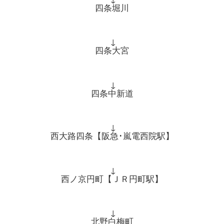
四条堀川
↓
四条大宮
↓
四条中新道
↓
西大路四条【阪急･嵐電西院駅】
↓
西ノ京円町【ＪＲ円町駅】
↓
北野白梅町