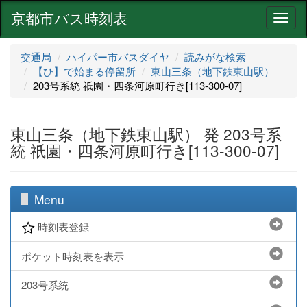
京都市バス時刻表
ナ
ビ
ゲ
交通局
ハイパー市バスダイヤ
読みがな検索
ー
【ひ】で始まる停留所
東山三条（地下鉄東山駅）
シ
203号系統 祇園・四条河原町行き[113-300-07]
ョ
ン
東山三条（地下鉄東山駅） 発 203号系
統 祇園・四条河原町行き[113-300-07]
Menu
時刻表登録
ポケット時刻表を表示
203号系統