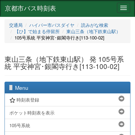
京都市バス時刻表
ナ
ビ
ゲ
交通局
ハイパー市バスダイヤ
読みがな検索
ー
【ひ】で始まる停留所
東山三条（地下鉄東山駅）
シ
105号系統 平安神宮･銀閣寺行き[113-100-02]
ョ
ン
東山三条（地下鉄東山駅） 発 105号系
統 平安神宮･銀閣寺行き[113-100-02]
Menu
時刻表登録
ポケット時刻表を表示
105号系統