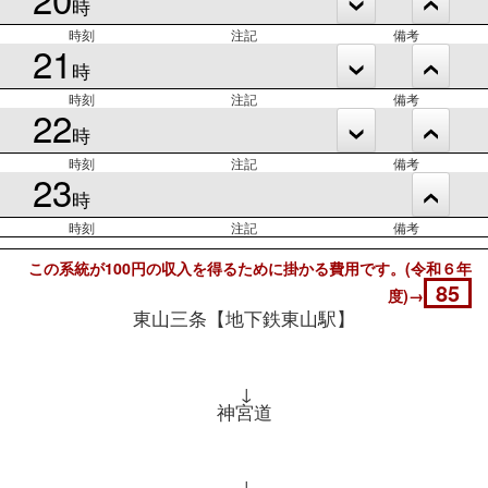
時
時刻
注記
備考
21
時
時刻
注記
備考
22
時
時刻
注記
備考
23
時
時刻
注記
備考
この系統が100円の収入を得るために掛かる費用です。(令和６年
85
度)→
東山三条【地下鉄東山駅】
↓
神宮道
↓