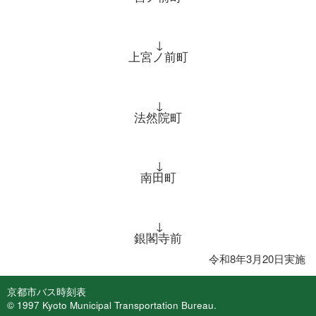
↓
上宮ノ前町
↓
法然院町
↓
南田町
↓
銀閣寺前
令和8年3月20日実施
京都市バス時刻表
© 1997 Kyoto Municipal Transportation Bureau.