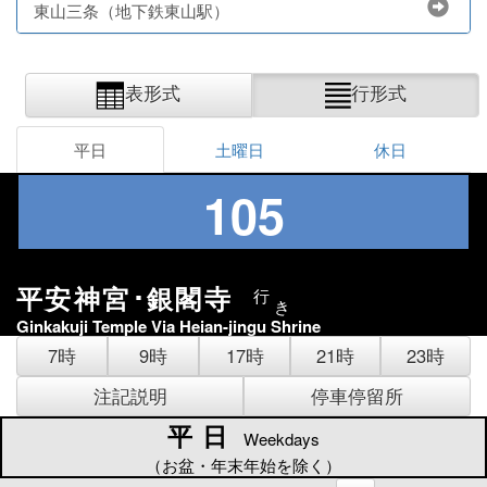
東山三条（地下鉄東山駅）
表形式
行形式
平日
土曜日
休日
105
平安神宮･銀閣寺
行
き
Ginkakuji Temple Via Heian-jingu Shrine
7時
9時
17時
21時
23時
注記説明
停車停留所
平日
平日
Weekdays
（お盆・年末年始を除く）