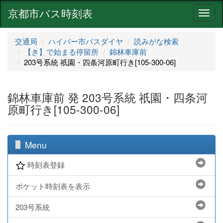
京都市バス時刻表
ナ
ビ
ゲ
交通局
ハイパー市バスダイヤ
読みがな検索
ー
【き】で始まる停留所
錦林車庫前
シ
203号系統 祇園・四条河原町行き[105-300-06]
ョ
ン
錦林車庫前 発 203号系統 祇園・四条河
原町行き[105-300-06]
Menu
時刻表登録
ポケット時刻表を表示
203号系統