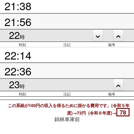
21:38
21:56
22
時
時刻
注記
備考
22:14
22:36
23
時
時刻
注記
備考
この系統が100円の収入を得るために掛かる費用です。(令和５年
78
度)→73円 (令和６年度)→
錦林車庫前