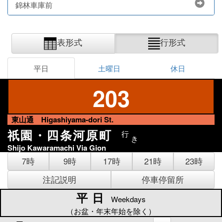
錦林車庫前
表形式
行形式
平日
土曜日
休日
203
東山通 Higashiyama-dori St.
祇園・四条河原町
行
き
Shijo Kawaramachi Via Gion
7時
9時
17時
21時
23時
注記説明
停車停留所
平日
平日
Weekdays
（お盆・年末年始を除く）