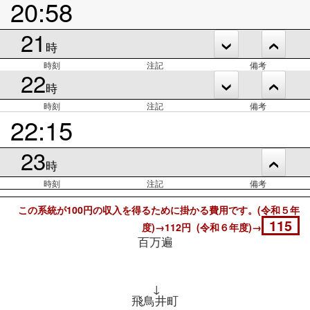
20:58
21
時
時刻
注記
備考
22
時
時刻
注記
備考
22:15
23
時
時刻
注記
備考
この系統が100円の収入を得るために掛かる費用です。(令和５年
115
度)→112円 (令和６年度)→
百万遍
↓
飛鳥井町