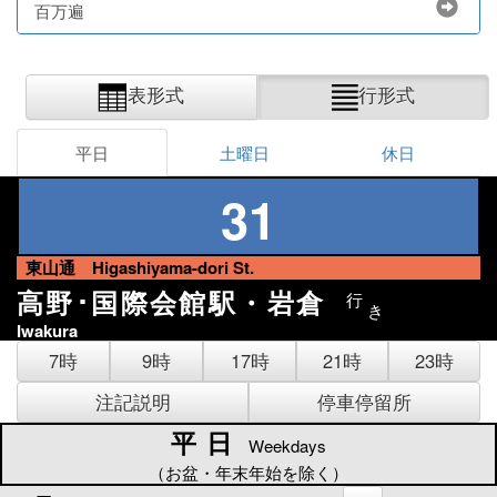
百万遍
表形式
行形式
平日
土曜日
休日
31
東山通 Higashiyama-dori St.
高野･国際会館駅・岩倉
行
き
Iwakura
7時
9時
17時
21時
23時
注記説明
停車停留所
平日
平日
Weekdays
（お盆・年末年始を除く）