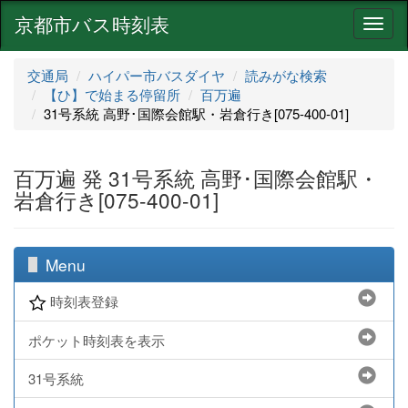
京都市バス時刻表
ナ
ビ
ゲ
交通局
ハイパー市バスダイヤ
読みがな検索
ー
【ひ】で始まる停留所
百万遍
シ
31号系統 高野･国際会館駅・岩倉行き[075-400-01]
ョ
ン
百万遍 発 31号系統 高野･国際会館駅・
岩倉行き[075-400-01]
Menu
時刻表登録
ポケット時刻表を表示
31号系統