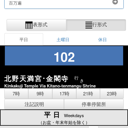
百万遍
表形式
行形式
平日
土曜日
休日
102
北野天満宮･金閣寺
行
き
Kinkakuji Temple Via Kitano-tenmangu Shrine
7時
9時
17時
21時
23時
注記説明
停車停留所
平日
平日
Weekdays
（お盆・年末年始を除く）