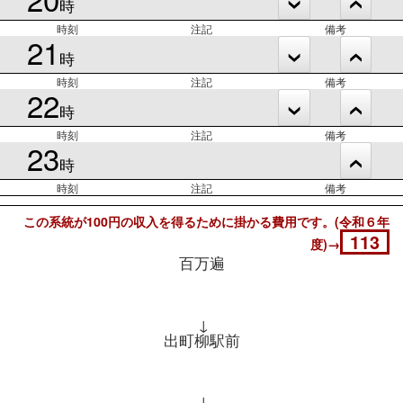
時
時刻
注記
備考
21
時
時刻
注記
備考
22
時
時刻
注記
備考
23
時
時刻
注記
備考
この系統が100円の収入を得るために掛かる費用です。(令和６年
113
度)→
百万遍
↓
出町柳駅前
↓