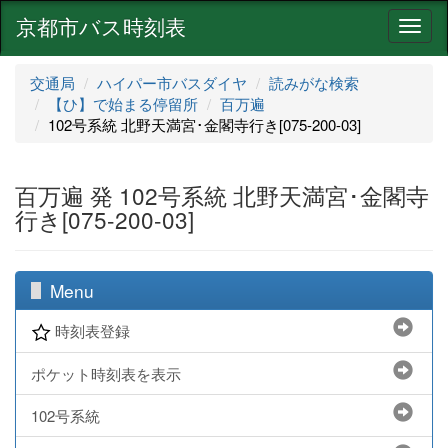
京都市バス時刻表
ナ
ビ
ゲ
交通局
ハイパー市バスダイヤ
読みがな検索
ー
【ひ】で始まる停留所
百万遍
シ
102号系統 北野天満宮･金閣寺行き[075-200-03]
ョ
ン
百万遍 発 102号系統 北野天満宮･金閣寺
行き[075-200-03]
Menu
時刻表登録
ポケット時刻表を表示
102号系統