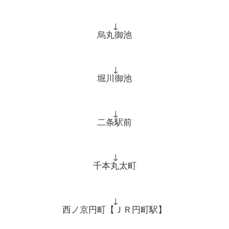
↓
烏丸御池
↓
堀川御池
↓
二条駅前
↓
千本丸太町
↓
西ノ京円町【ＪＲ円町駅】