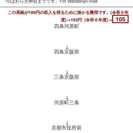
*印はわら天神前までです。For Waratenjin-mae
この系統が100円の収入を得るために掛かる費用です。(令和５年
105
度)→103円 (令和６年度)→
四条河原町
↓
四条京阪前
↓
三条京阪前
↓
河原町三条
↓
京都市役所前