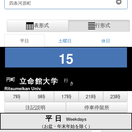
四条河原町
表形式
行形式
平日
土曜日
休日
15
立命館大学
円町
行
き
Ritsumeikan Univ.
7時
9時
17時
21時
23時
注記説明
停車停留所
平日
平日
Weekdays
（お盆・年末年始を除く）