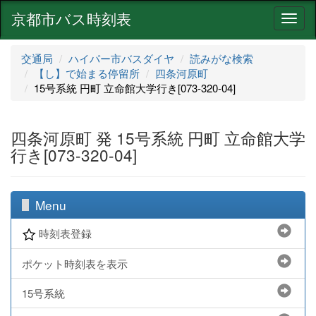
京都市バス時刻表
ナ
ビ
ゲ
交通局
ハイパー市バスダイヤ
読みがな検索
ー
【し】で始まる停留所
四条河原町
シ
15号系統 円町 立命館大学行き[073-320-04]
ョ
ン
四条河原町 発 15号系統 円町 立命館大学
行き[073-320-04]
Menu
時刻表登録
ポケット時刻表を表示
15号系統