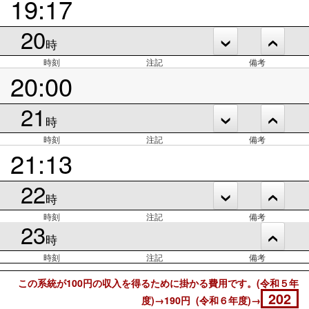
19:17
20
時
時刻
注記
備考
20:00
21
時
時刻
注記
備考
21:13
22
時
時刻
注記
備考
23
時
時刻
注記
備考
この系統が100円の収入を得るために掛かる費用です。(令和５年
202
度)→190円 (令和６年度)→