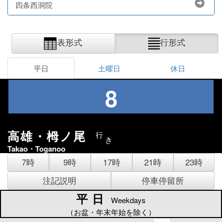
四条西洞院
表形式
行形式
平日
土曜日
休日
8
高雄・栂ノ尾
行
き
Takao・Toganoo
7時
9時
17時
21時
23時
注記説明
停車停留所
平日
平日
Weekdays
（お盆・年末年始を除く）