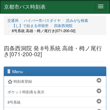
京都市バス時刻表
ナ
ビ
ゲ
交通局
ハイパー市バスダイヤ
読みがな検索
ー
【し】で始まる停留所
四条西洞院
シ
8号系統 高雄・栂ノ尾行き[071-200-02]
ョ
ン
四条西洞院 発 8号系統 高雄・栂ノ尾行
き[071-200-02]
Menu
時刻表登録
ポケット時刻表を表示
8号系統