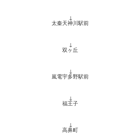
↓
太秦天神川駅前
↓
双ヶ丘
↓
嵐電宇多野駅前
↓
福王子
↓
高鼻町