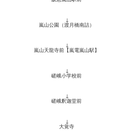
↓
嵐山公園（渡月橋南詰）
↓
嵐山天龍寺前【嵐電嵐山駅】
↓
嵯峨小学校前
↓
嵯峨釈迦堂前
↓
大覚寺