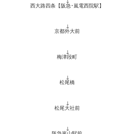
西大路四条【阪急･嵐電西院駅】
↓
京都外大前
↓
梅津段町
↓
松尾橋
↓
松尾大社前
↓
阪急嵐山駅前