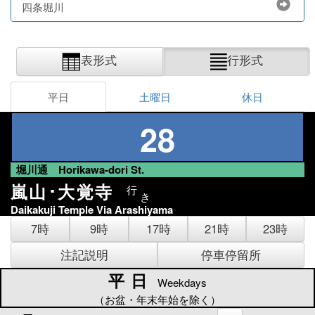
四条堀川
表形式
行形式
平日
土曜日
休日
28
堀川通 Horikawa-dori St.
嵐山･大覚寺
行
き
Daikakuji Temple Via Arashiyama
7時
9時
17時
21時
23時
注記説明
停車停留所
平日
平日
Weekdays
（お盆・年末年始を除く）