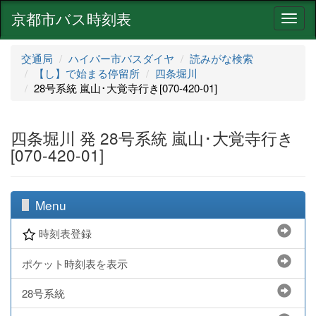
京都市バス時刻表
ナ
ビ
ゲ
交通局
ハイパー市バスダイヤ
読みがな検索
ー
【し】で始まる停留所
四条堀川
シ
28号系統 嵐山･大覚寺行き[070-420-01]
ョ
ン
四条堀川 発 28号系統 嵐山･大覚寺行き
[070-420-01]
Menu
時刻表登録
ポケット時刻表を表示
28号系統