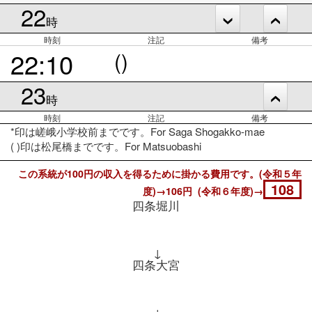
22
時
時刻
注記
備考
22:10
()
23
時
時刻
注記
備考
*印は嵯峨小学校前までです。For Saga Shogakko-mae
( )印は松尾橋までです。For Matsuobashi
この系統が100円の収入を得るために掛かる費用です。(令和５年
108
度)→106円 (令和６年度)→
四条堀川
↓
四条大宮
↓