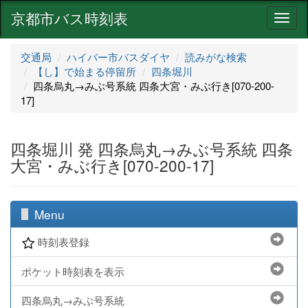
京都市バス時刻表
ナ
ビ
ゲ
交通局
ハイパー市バスダイヤ
読みがな検索
ー
【し】で始まる停留所
四条堀川
シ
四条烏丸→みぶ号系統 四条大宮・みぶ行き[070-200-
ョ
17]
ン
四条堀川 発 四条烏丸→みぶ号系統 四条
大宮・みぶ行き[070-200-17]
Menu
時刻表登録
ポケット時刻表を表示
四条烏丸→みぶ号系統