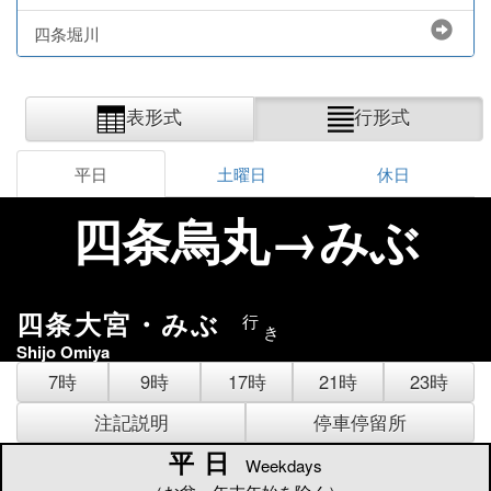
四条堀川
表形式
行形式
平日
土曜日
休日
四条烏丸→みぶ
四条大宮・みぶ
行
き
Shijo Omiya
7時
9時
17時
21時
23時
注記説明
停車停留所
平日
平日
Weekdays