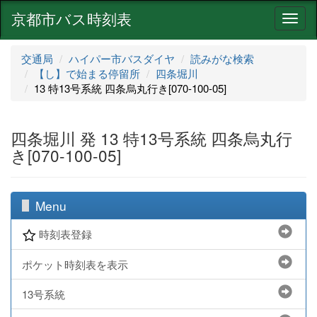
京都市バス時刻表
ナ
ビ
ゲ
交通局
ハイパー市バスダイヤ
読みがな検索
ー
【し】で始まる停留所
四条堀川
シ
13 特13号系統 四条烏丸行き[070-100-05]
ョ
ン
四条堀川 発 13 特13号系統 四条烏丸行
き[070-100-05]
Menu
時刻表登録
ポケット時刻表を表示
13号系統