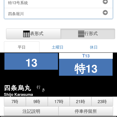
特13号系統
四条堀川
表形式
行形式
平日
土曜日
休日
T13
13
特13
四条烏丸
行
き
Shijo Karasuma
7時
9時
17時
21時
23時
注記説明
停車停留所