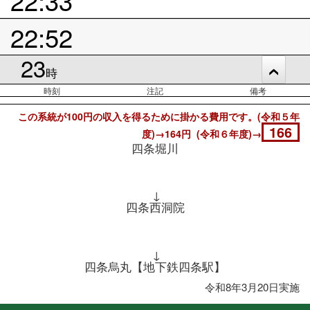
22:52
23
時
時刻
注記
備考
この系統が100円の収入を得るために掛かる費用です。(令和５年
166
度)→164円 (令和６年度)→
四条堀川
↓
四条西洞院
↓
四条烏丸【地下鉄四条駅】
令和8年3月20日実施