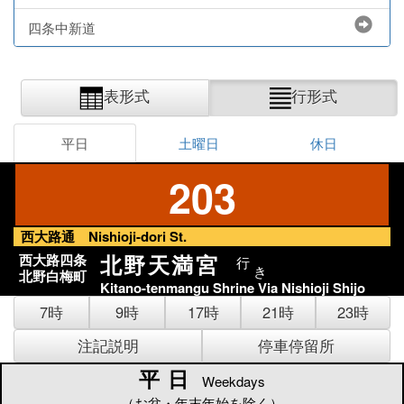
四条中新道
表形式
行形式
平日
土曜日
休日
203
西大路通 Nishioji-dori St.
北野天満宮
西大路四条
行
き
北野白梅町
Kitano-tenmangu Shrine Via Nishioji Shijo
7時
9時
17時
21時
23時
注記説明
停車停留所
平日
平日
Weekdays
（お盆・年末年始を除く）