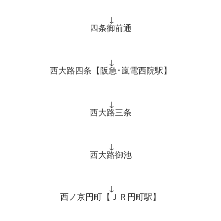
↓
四条御前通
↓
西大路四条【阪急･嵐電西院駅】
↓
西大路三条
↓
西大路御池
↓
西ノ京円町【ＪＲ円町駅】