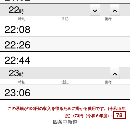
22
時
時刻
注記
備考
22:08
22:26
22:44
23
時
時刻
注記
備考
23:06
この系統が100円の収入を得るために掛かる費用です。(令和５年
78
度)→73円 (令和６年度)→
四条中新道