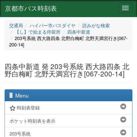
京都市バス時刻表
ナ
ビ
ゲ
交通局
ハイパー市バスダイヤ
読みがな検索
ー
【し】で始まる停留所
四条中新道
シ
203号系統 西大路四条 北野白梅町 北野天満宮行き[067-
ョ
200-14]
ン
四条中新道 発 203号系統 西大路四条 北
野白梅町 北野天満宮行き[067-200-14]
Menu
時刻表登録
ポケット時刻表を表示
203号系統