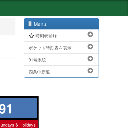
Menu
時刻表登録
ポケット時刻表を表示
91号系統
四条中新道
91
undays & Holidays