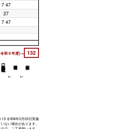
7 47
27
7 47
132
(令和６年度)→
西大路四条【阪急･嵐電西院駅】
↓
↓
↓
0-13
令和8年3月20日実施
ていない場合があります。
すので，ご了承願います。