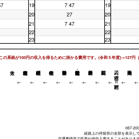
曜
日
17
時
台
57
19
7 47
19
土
休
日
18
時
台
曜
日
18
時
台
20
27
20
土
休
日
19
時
台
曜
日
19
時
台
21
7 47
21
土
休
日
20
時
台
曜
日
20
時
22
22
台
日
21
時
台
土
休
23
23
21
時
台
曜
日
土
休
時
台
日
22
曜
日
台
22
時
日
23
時
台
この系統が100円の収入を得るために掛かる費用です。(令和５年度)→127円 
23
時
台
時
台
台
西ノ京円町【ＪＲ円町駅】
↓
↓
↓
↓
↓
↓
↓
↓
↓
067-20
経路上の停留所の全部を表示し
交通事情等で延着や途中入庫することがありま