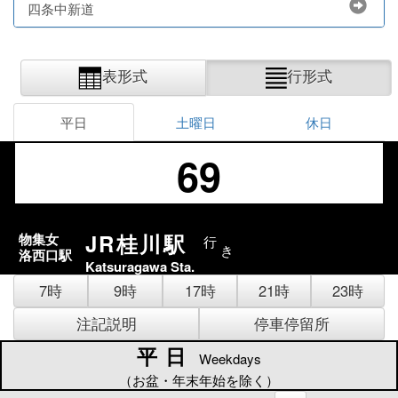
四条中新道
表形式
行形式
平日
土曜日
休日
69
JR桂川駅
物集女
行
き
洛西口駅
Katsuragawa Sta.
7時
9時
17時
21時
23時
注記説明
停車停留所
平日
平日
Weekdays
（お盆・年末年始を除く）