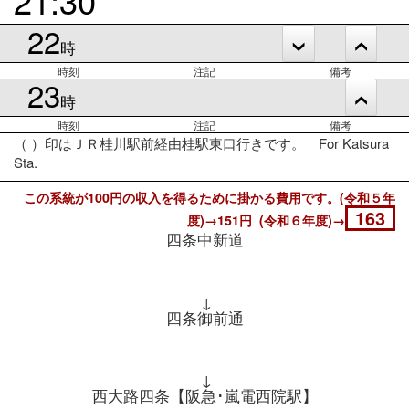
22
時
時刻
注記
備考
23
時
時刻
注記
備考
（ ）印はＪＲ桂川駅前経由桂駅東口行きです。 For Katsura
Sta.
この系統が100円の収入を得るために掛かる費用です。(令和５年
163
度)→151円 (令和６年度)→
四条中新道
↓
四条御前通
↓
西大路四条【阪急･嵐電西院駅】