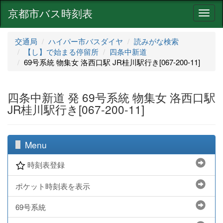
京都市バス時刻表
ナ
ビ
ゲ
交通局
ハイパー市バスダイヤ
読みがな検索
ー
【し】で始まる停留所
四条中新道
シ
69号系統 物集女 洛西口駅 JR桂川駅行き[067-200-11]
ョ
ン
四条中新道 発 69号系統 物集女 洛西口駅
JR桂川駅行き[067-200-11]
Menu
時刻表登録
ポケット時刻表を表示
69号系統