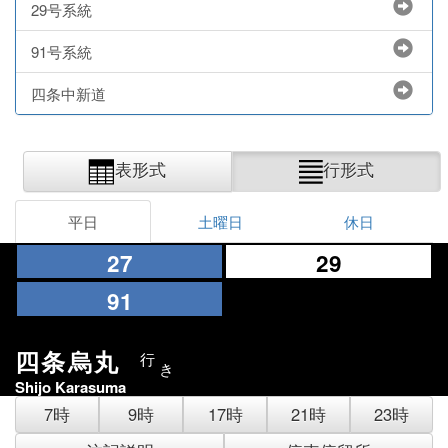
29号系統
91号系統
四条中新道
表形式
行形式
平日
土曜日
休日
27
29
91
四条烏丸
行
き
Shijo Karasuma
7時
9時
17時
21時
23時