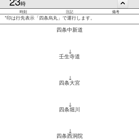
23
時
時刻
注記
備考
*印は行先表示「四条烏丸」で運行します。
四条中新道
↓
壬生寺道
↓
四条大宮
↓
四条堀川
↓
四条西洞院