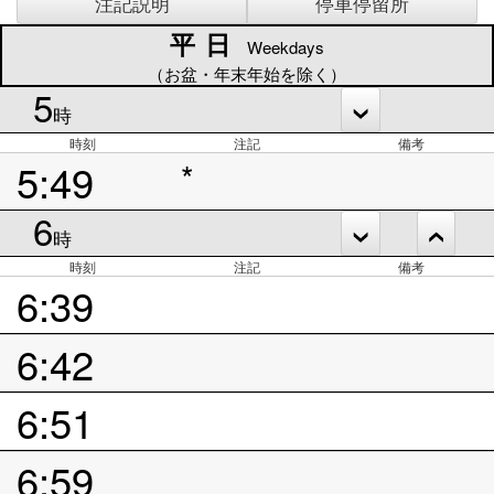
注記説明
停車停留所
平日
平日
Weekdays
（お盆・年末年始を除く）
5
時
時刻
注記
備考
5:49
*
6
時
時刻
注記
備考
6:39
6:42
6:51
6:59