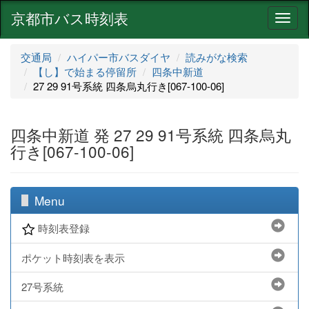
京都市バス時刻表
ナ
ビ
ゲ
交通局
ハイパー市バスダイヤ
読みがな検索
ー
【し】で始まる停留所
四条中新道
シ
27 29 91号系統 四条烏丸行き[067-100-06]
ョ
ン
四条中新道 発 27 29 91号系統 四条烏丸
行き[067-100-06]
Menu
時刻表登録
ポケット時刻表を表示
27号系統