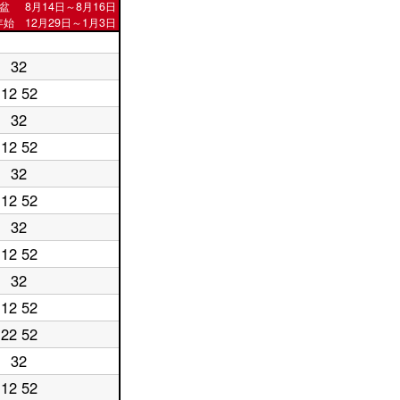
盆
8月14日～8月16日
始 12月29日～1月3日
32
12 52
32
12 52
32
12 52
32
12 52
32
12 52
22 52
32
12 52