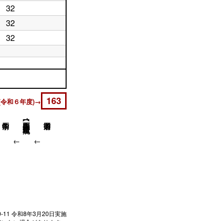
32
32
32
163
(令和６年度)→
西大路四条【阪急･嵐電西院駅】
↓
↓
↓
0-11
令和8年3月20日実施