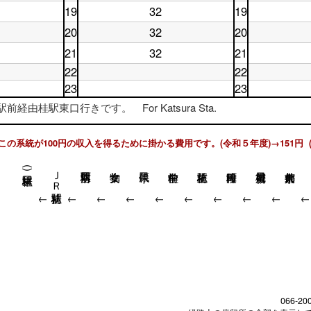
曜
日
17
時
台
19
32
19
土
休
日
18
時
台
曜
日
18
時
台
20
32
20
土
休
日
19
時
台
曜
日
19
時
台
21
32
21
土
休
日
20
時
台
曜
日
20
時
22
22
台
日
21
時
台
土
休
23
23
21
時
台
曜
日
土
休
時
台
日
22
経由桂駅東口行きです。 For Katsura Sta.
曜
日
台
22
時
日
23
時
台
23
時
台
この系統が100円の収入を得るために掛かる費用です。(令和５年度)→151円 
時
台
台
(桂駅東口)
ＪＲ桂川駅前
↓
↓
↓
↓
↓
↓
↓
↓
↓
066-20