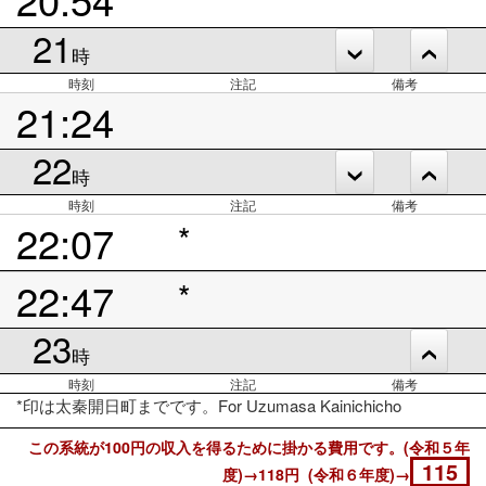
21
時
時刻
注記
備考
21:24
22
時
時刻
注記
備考
22:07
*
22:47
*
23
時
時刻
注記
備考
*印は太秦開日町までです。For Uzumasa Kainichicho
この系統が100円の収入を得るために掛かる費用です。(令和５年
115
度)→118円 (令和６年度)→