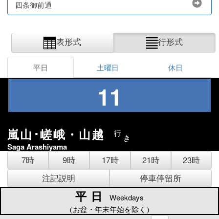
四条御前通
表形式
行形式
平日
土曜日
休日
11
嵐山･嵯峨・山越
行
き
Saga Arashiyama
7時
9時
17時
21時
23時
注記説明
停車停留所
平日
平日
Weekdays
（お盆・年末年始を除く）