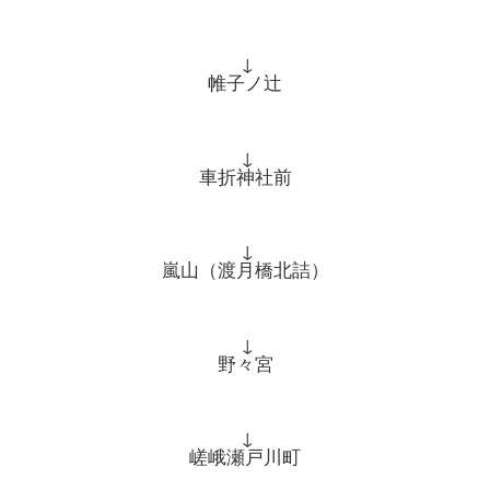
↓
帷子ノ辻
↓
車折神社前
↓
嵐山（渡月橋北詰）
↓
野々宮
↓
嵯峨瀬戸川町