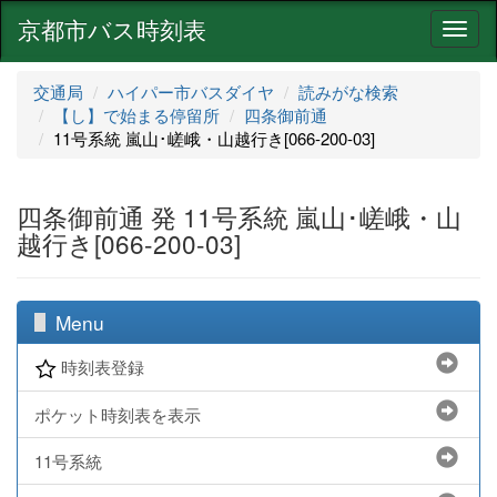
京都市バス時刻表
ナ
ビ
ゲ
交通局
ハイパー市バスダイヤ
読みがな検索
ー
【し】で始まる停留所
四条御前通
シ
11号系統 嵐山･嵯峨・山越行き[066-200-03]
ョ
ン
四条御前通 発 11号系統 嵐山･嵯峨・山
越行き[066-200-03]
Menu
時刻表登録
ポケット時刻表を表示
11号系統