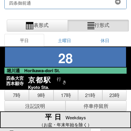
四条御前通
表形式
行形式
平日
土曜日
休日
28
堀川通 Horikawa-dori St.
京都駅
四条大宮
行
き
西本願寺
Kyoto Sta.
7時
9時
17時
21時
23時
注記説明
停車停留所
平日
平日
Weekdays
（お盆・年末年始を除く）