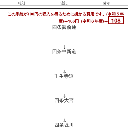
時刻
注記
備考
この系統が100円の収入を得るために掛かる費用です。(令和５年
108
度)→106円 (令和６年度)→
四条御前通
↓
四条中新道
↓
壬生寺道
↓
四条大宮
↓
四条堀川