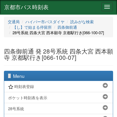
京都市バス時刻表
ナ
ビ
ゲ
交通局
ハイパー市バスダイヤ
読みがな検索
ー
【し】で始まる停留所
四条御前通
シ
28号系統 四条大宮 西本願寺 京都駅行き[066-100-07]
ョ
ン
四条御前通 発 28号系統 四条大宮 西本願
寺 京都駅行き[066-100-07]
Menu
時刻表登録
ポケット時刻表を表示
28号系統