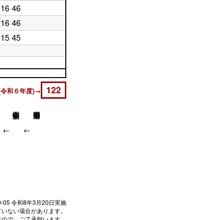
16 46
16 46
15 45
122
(令和６年度)→
↓
↓
0-05
令和8年3月20日実施
ていない場合があります。
すので，ご了承願います。