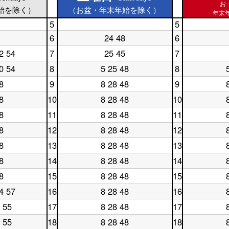
お
始を除く）
（お盆・年末年始を除く）
年末年
5
5
土
休
6
24 48
6
曜
土
日
休
日
曜
5
日
2 54
7
25 45
7
土
休
5
日
時
6
曜
日
時
6
台
時
0 54
8
5 25 48
8
土
休
日
7
台
時
台
曜
日
7
時
台
8
9
8 28 48
9
土
休
日
8
時
台
曜
日
8
時
台
8
10
8 28 48
10
土
休
日
9
時
台
曜
日
9
時
台
8
11
8 28 48
11
土
休
日
10
時
台
曜
日
10
時
台
8
12
8 28 48
12
土
休
日
11
時
台
曜
日
11
時
台
8
13
8 28 48
13
土
休
日
12
時
台
曜
日
12
時
台
8
14
8 28 48
14
土
休
日
13
時
台
曜
日
13
時
台
8
15
8 28 48
15
土
休
日
14
時
台
曜
日
14
時
台
4 57
16
8 28 48
16
土
休
日
15
時
台
曜
日
15
時
台
 55
17
8 28 48
17
土
休
日
16
時
台
曜
日
16
時
台
 55
18
8 28 48
18
土
休
日
17
時
台