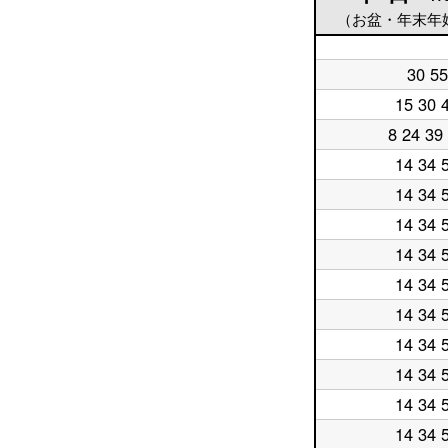
（お盆・年末年
平
30 55
日
平
5
日
15 30 
平
時
6
日
台
時
8 24 39
平
7
台
日
時
14 34 
平
8
台
日
時
14 34 
平
9
台
日
時
14 34 
平
10
台
日
時
14 34 
平
11
台
日
時
14 34 
平
12
台
日
時
14 34 
平
13
台
日
時
14 34 
平
14
台
日
時
14 34 
平
15
台
日
時
14 34 
平
16
台
日
時
14 34 
平
17
台