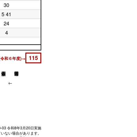
30
5 41
24
4
115
(令和６年度)→
↓
↓
0-03
令和8年3月20日実施
ていない場合があります。