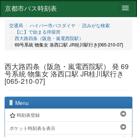
京都市バス時刻表
ナ
ビ
ゲ
交通局
ハイパー市バスダイヤ
読みがな検索
ー
【に】で始まる停留所
シ
西大路四条（阪急・嵐電西院駅）
ョ
69号系統 物集女 洛西口駅 JR桂川駅行き[065-210-07]
ン
西大路四条（阪急・嵐電西院駅） 発 69
号系統 物集女 洛西口駅 JR桂川駅行き
[065-210-07]
Menu
時刻表登録
ポケット時刻表を表示