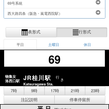
69号系統
西大路四条（阪急・嵐電西院駅）
表形式
行形式
平日
土曜日
休日
69
JR桂川駅
物集女
行
き
洛西口駅
Katsuragawa Sta.
7時
9時
17時
21時
23時
注記説明
停車停留所
平日
平日