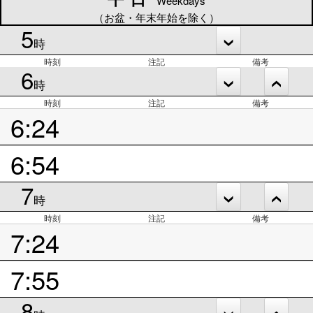
Weekdays
（お盆・年末年始を除く）
5
時
時刻
注記
備考
6
時
時刻
注記
備考
6:24
6:54
7
時
時刻
注記
備考
7:24
7:55
8