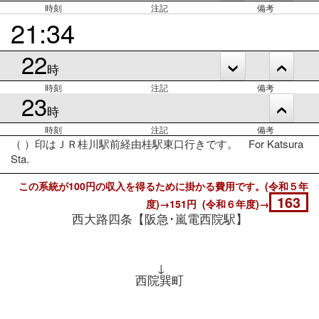
時刻
注記
備考
21:34
22
時
時刻
注記
備考
23
時
時刻
注記
備考
（ ）印はＪＲ桂川駅前経由桂駅東口行きです。 For Katsura
Sta.
この系統が100円の収入を得るために掛かる費用です。(令和５年
163
度)→151円 (令和６年度)→
西大路四条【阪急･嵐電西院駅】
↓
西院巽町