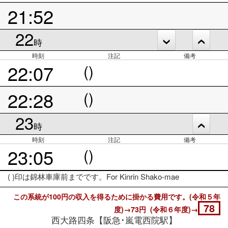
21:52
22
時
時刻
注記
備考
22:07
()
22:28
()
23
時
時刻
注記
備考
23:05
()
( )印は錦林車庫前までです。For Kinrin Shako-mae
この系統が100円の収入を得るために掛かる費用です。(令和５年
78
度)→73円 (令和６年度)→
西大路四条【阪急･嵐電西院駅】