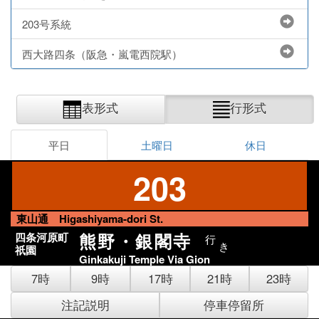
203号系統
西大路四条（阪急・嵐電西院駅）
表形式
行形式
平日
土曜日
休日
203
東山通 Higashiyama-dori St.
熊野・銀閣寺
四条河原町
行
き
祇園
Ginkakuji Temple Via Gion
7時
9時
17時
21時
23時
注記説明
停車停留所