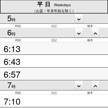
平日
平日
Weekdays
（お盆・年末年始を除く）
5
時
時刻
注記
備考
6
時
時刻
注記
備考
6:13
6:43
6:57
7
時
時刻
注記
備考
7:10