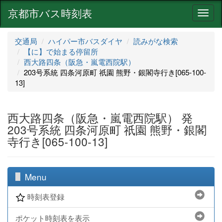
京都市バス時刻表
ナ
ビ
ゲ
交通局
ハイパー市バスダイヤ
読みがな検索
ー
【に】で始まる停留所
シ
西大路四条（阪急・嵐電西院駅）
ョ
203号系統 四条河原町 祇園 熊野・銀閣寺行き[065-100-
ン
13]
西大路四条（阪急・嵐電西院駅） 発
203号系統 四条河原町 祇園 熊野・銀閣
寺行き[065-100-13]
Menu
時刻表登録
ポケット時刻表を表示