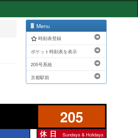
Menu
時刻表登録
ポケット時刻表を表示
205号系統
京都駅前
205
休日
Sundays & Holidays
休日