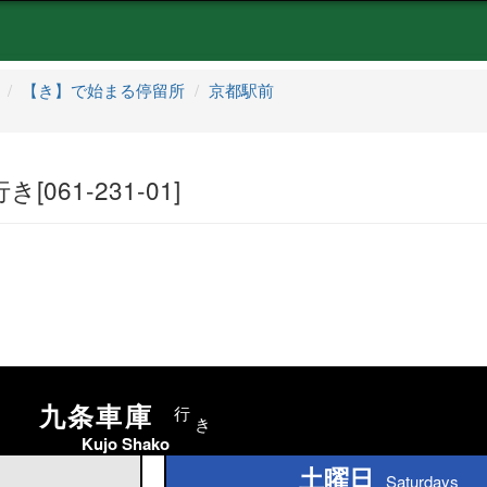
【き】で始まる停留所
京都駅前
061-231-01]
九条車庫
行
き
Kujo Shako
土曜日
土曜日
Saturdays