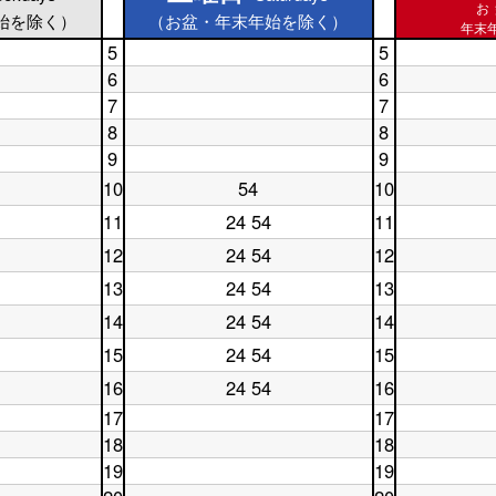
お
始を除く）
（お盆・年末年始を除く）
年末年
5
5
土
休
6
6
曜
日
土
休
7
7
日
5
曜
日
5
土
時
休
8
8
日
6
時
曜
台
日
6
土
時
休
9
9
台
日
7
時
曜
台
日
7
土
時
休
10
台
日
54
10
8
時
曜
土
台
日
休
8
時
台
日
曜
9
日
11
24 54
11
時
台
土
休
9
日
時
10
台
曜
日
時
10
台
時
12
24 54
12
土
休
日
11
台
時
台
曜
日
11
時
台
13
24 54
13
土
休
日
12
時
台
曜
日
12
時
台
14
24 54
14
土
休
日
13
時
台
曜
日
13
時
台
15
24 54
15
土
休
日
14
時
台
曜
日
14
時
台
16
24 54
16
土
休
日
15
時
台
曜
日
15
時
17
17
台
日
16
時
台
土
休
18
18
16
時
台
曜
日
土
休
時
台
19
19
日
17
曜
日
台
17
土
時
休