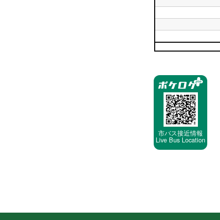
18
台
日
時
平
19
台
日
時
平
20
台
日
時
平
21
台
日
時
平
22
台
日
時
23
停
台
時
車
台
停
留
所
市バス接近情報
Live Bus Location