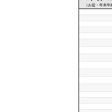
（お盆・年末年
平
日
平
5
日
時
平
6
台
日
時
平
7
台
日
時
平
8
台
日
時
平
9
台
日
時
平
10
台
日
時
平
11
台
日
時
平
12
台
日
時
平
13
台
日
時
平
14
台
日
時
平
15
台
日
時
平
16
台
日
時
平
17
台
日
時
平